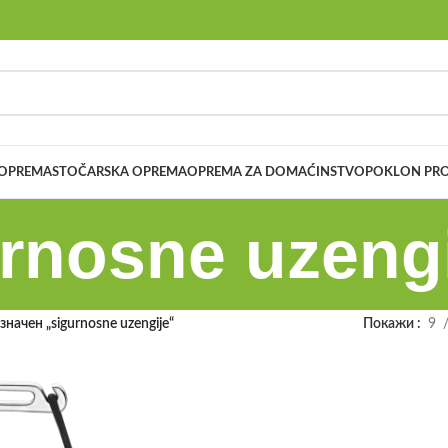
 OPREMA
STOČARSKA OPREMA
OPREMA ZA DOMAĆINSTVO
POKLON PRO
rnosne uzeng
начен „sigurnosne uzengije“
Покажи
9