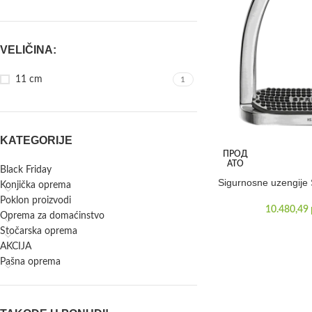
VELIČINA:
11 cm
1
KATEGORIJE
ПРОД
АТО
Black Friday
Sigurnosne uzengije
Konjička oprema
Poklon proizvodi
10.480,49
Oprema za domaćinstvo
Stočarska oprema
AKCIJA
Pašna oprema