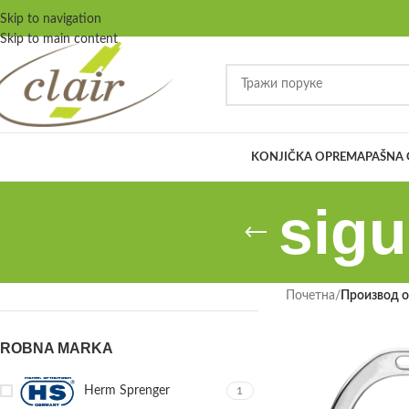
Skip to navigation
Skip to main content
KONJIČKA OPREMA
PAŠNA
sigu
Почетна
/
Производ oз
ROBNA MARKA
Herm Sprenger
1