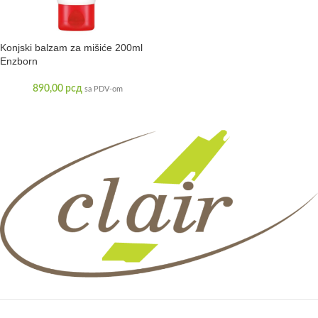
Konjski balzam za mišiće 200ml
Enzborn
890,00
рсд
sa PDV-om