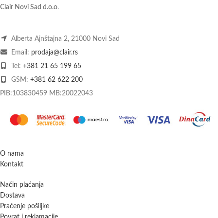
Clair Novi Sad d.o.o
.
Alberta Ajnštajna 2, 21000 Novi Sad
Email:
prodaja@clair.rs
Tel:
+381 21 65 199 65
GSM:
+381 62 622 200
PIB:103830459 MB:20022043
O nama
Kontakt
Način plaćanja
Dostava
Praćenje pošiljke
Povrat i reklamacije