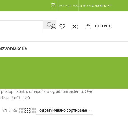
062 622 200
GDE SMO?
KONTAKT
0,00
РСД
IZVODI
AKCIJA
za pristup i kontrolu napona u ogradnom sistemu. Ove
ade.
Pročitaj više
24
36