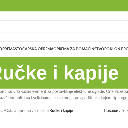
 OPREMA
STOČARSKA OPREMA
OPREMA ZA DOMAĆINSTVO
POKLON PRO
učke i kapije
ont” su vrlo važan element za postavljanje električne ograde. One služe 
zličitim oblicima i veličinama, pa se mogu prilagoditi bilo kojem tipu ogr
ma
/
Ostala oprema za ispašu
/
Ručke i kapije
Покажи
9