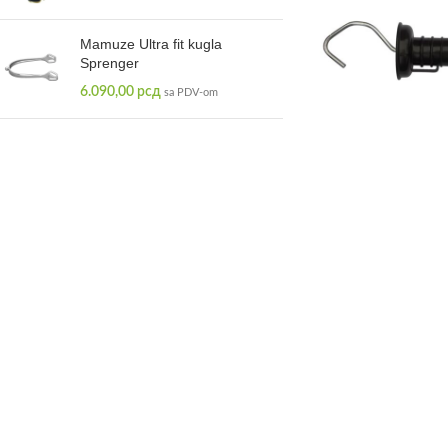
Mamuze Ultra fit kugla
Sprenger
6.090,00
рсд
sa PDV-om
Štulne Ice 3 3-8 15mm Mustad
100,00
рсд
sa PDV-om
Ručka za vrata Farm
Digitalna vaga 100kg Kamer
280,00
р
4.150,00
рсд
sa PDV-om
Električne makaze za šišanje
ovaca Xpert Heiniger
58.300,00
рсд
sa PDV-om
Alberta Ajnštajna
Email:
prodaja@cla
Tel:
+381 21 65 1