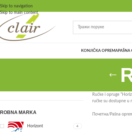
Skip to navigation
Skip to main content
KONJIČKA OPREMA
PAŠNA
R
Ručke i opruge “Horiz
ručke su dostupne u ra
ROBNA MARKA
Почетна
/
Pašna opre
Horizont
4