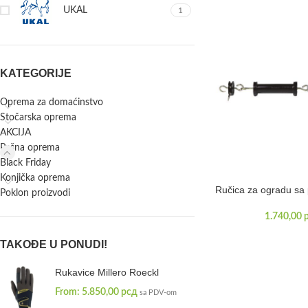
UKAL
1
KATEGORIJE
Oprema za domaćinstvo
Stočarska oprema
AKCIJA
Pašna oprema
Black Friday
Konjička oprema
Ručica za ogradu sa
Poklon proizvodi
1.740,00
TAKOĐE U PONUDI!
Rukavice Millero Roeckl
From:
5.850,00
рсд
sa PDV-om