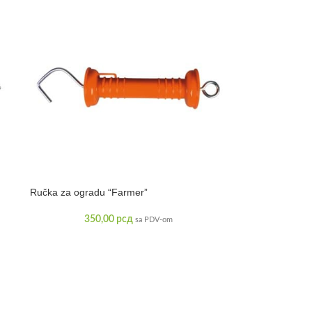
Ručka za ogradu “Farmer”
350,00
рсд
sa PDV-om