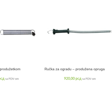
 produžetkom
Ručka za ogradu – produžena opruga
рсд
920,00
рсд
sa PDV-om
sa PDV-om