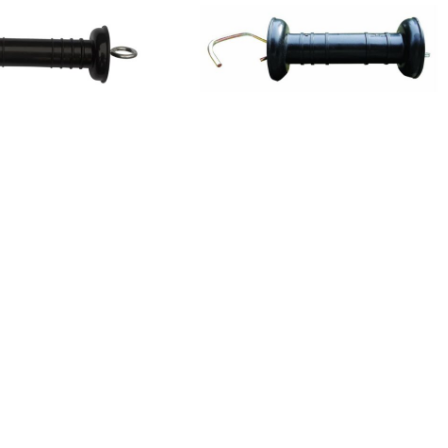
er
ПРОД
АТО
сд
sa PDV-om
Ručka za vrata Ukal
280,00
рсд
sa PDV-om
O nama
Način pla
 2, 21000 Novi Sad
Kontakt
Dostava
ir.rs
Praćenje p
99 65
Povrat i r