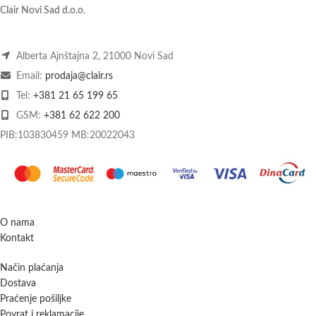
Clair Novi Sad d.o.o
.
Alberta Ajnštajna 2, 21000 Novi Sad
Email:
prodaja@clair.rs
Tel:
+381 21 65 199 65
GSM:
+381 62 622 200
PIB:103830459 MB:20022043
O nama
Kontakt
Način plaćanja
Dostava
Praćenje pošiljke
Povrat i reklamacije