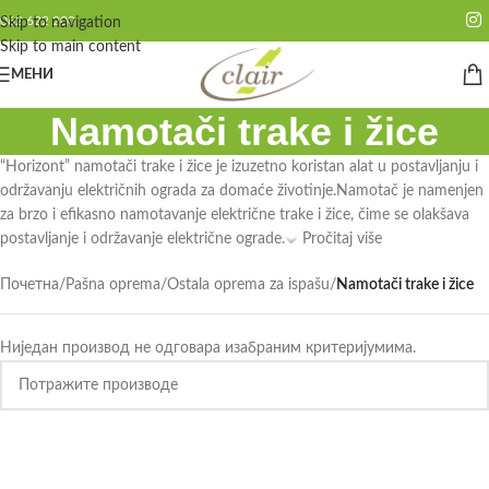
062 622 200
Skip to navigation
Skip to main content
МЕНИ
Namotači trake i žice
“Horizont” namotači trake i žice je izuzetno koristan alat u postavljanju i
održavanju električnih ograda za domaće životinje.Namotač je namenjen
za brzo i efikasno namotavanje električne trake i žice, čime se olakšava
postavljanje i održavanje električne ograde.
Pročitaj više
Почетна
/
Pašna oprema
/
Ostala oprema za ispašu
/
Namotači trake i žice
Ниједан производ не одговара изабраним критеријумима.