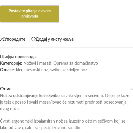
Упоредите
Додај у листу жеља
Шифра производа:
-
Категорије:
Noževi i masati
,
Oprema za domaćinstvo
Ознаке:
kler
,
mesarski noz
,
swibo
,
zakrivljen noz
Опис
Nož za odstranjivanje kože Swibo
sa zakrivljenim sečivom. Deljenje kože
je težak posao i svaki mesar/lovac će razumeti prednosti posedovanja
ovog noža.
Čvrst, ergonomski izbalansiran nož sa izuzetno oštrim sečivom koji se
lako održava, čak i za specijalizovane zadatke.