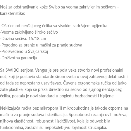
Nož za odstranjivanje kože Swibo sa veoma zakrivljenim sečivom –
karakteristike:
-Oštrice od nerđajućeg čelika sa visokim sadržajem ugljenika
-Veoma zakrivljeno široko sečivo
-Dužina sečiva: 15/18 cm
-Pogodno za pranje u mašini za pranje sudova
-Proizvedeno u Švajcarskoj
-Doživotna garancija
Sa SWIBO serijom, Venger je pre pola veka stvorio novi profesionalni
nož, koji je postavio standarde širom sveta u ovoj zahtevnoj delatnosti i
od tada se neprestano usavršavao. Čuvena ergonomska ručka od jarko
žute plastike, koja se prska direktno na sečivo od sjajnog nerđajućeg
čelika, postala je novi standard u pogledu bezbednosti i higijene.
Neklizajuća ručka bez mikropora ili mikropukotina je takođe otporna na
mašinu za pranje sudova i sterilizaciju. Sposobnost rezanja ovih noževa,
njihova elastičnost, robusnost i izdržljivost, koja je oduvek bila
funkcionalna, zaslužili su nepokolebljivu lojalnost stručnjaka.