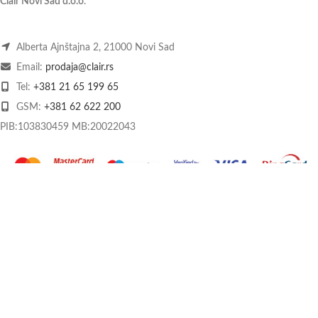
Clair Novi Sad d.o.o
.
Alberta Ajnštajna 2, 21000 Novi Sad
Email:
prodaja@clair.rs
Tel:
+381 21 65 199 65
GSM:
+381 62 622 200
PIB:103830459 MB:20022043
O nama
Kontakt
Način plaćanja
Dostava
Praćenje pošiljke
Povrat i reklamacije