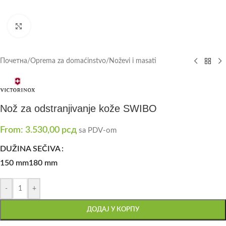
Click to enlarge
Почетна
/
Oprema za domaćinstvo
/
Noževi i masati
Nož za odstranjivanje kože SWIBO
From:
3.530,00
рсд
sa PDV-om
DUŽINA SEČIVA
150 mm
180 mm
-
+
ДОДАЈ У КОРПУ