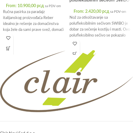
From:
10.900,00
рсд
sa PDV-om
From:
2.420,00
рсд
Ručna pasirka za paradajz
sa PDV-om
Nož za otkoštavanje sa
italijanskog proizvođača Reber
polufleksibilnim sečivom SWIBO je
idealno je rešenje za domaćinstva
dobar za sečenje kostiju i masti. Ovo
koja žele da sami prave svež, domaći
polufleksibilno sečivo se pokazalo
sok
kao