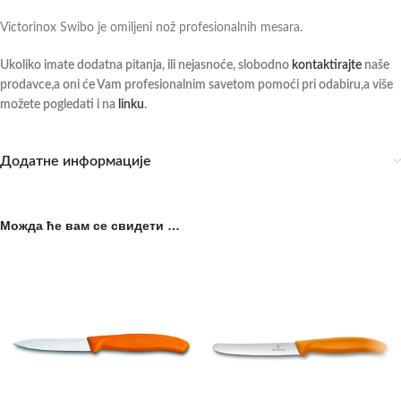
Victorinox Swibo je omiljeni nož profesionalnih mesara.
Ukoliko imate dodatna pitanja, ili nejasnoće, slobodno
kontaktirajte
naše
prodavce,a oni će Vam profesionalnim savetom pomoći pri odabiru,a više
možete pogledati i na
linku
.
Додатне информације
Можда ће вам се свидети …