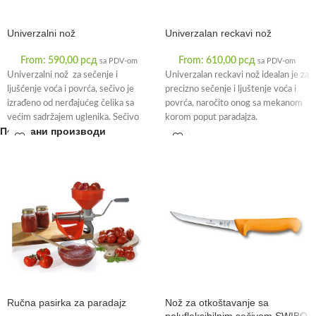
Univerzalni nož
Univerzalan reckavi nož
From:
590,00
рсд
From:
610,00
рсд
sa PDV-om
sa PDV-om
Univerzalni nož za sečenje i
Univerzalan reckavi nož idealan je za
ljušćenje voća i povrća, sečivo je
precizno sečenje i ljuštenje voća i
izrađeno od nerđajućeg čelika sa
povrća, naročito onog sa mekanom
većim sadržajem uglenika. Sečivo
korom poput paradajza.
Повезани производи
Ručna pasirka za paradajz
Nož za otkoštavanje sa
polufleksibilnim sečivom SWIBO