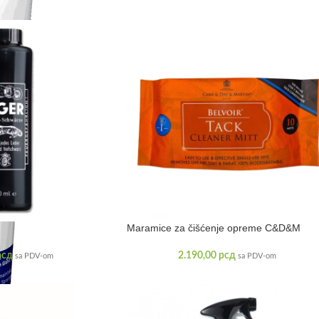
Maramice za čišćenje opreme C&D&M
рсд
2.190,00
рсд
sa PDV-om
sa PDV-om