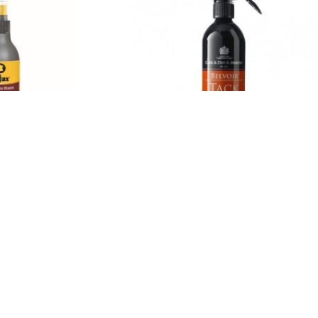
mašni Effax
Sprej za čišćenje opreme C&D&M
рсд
2.680,00
рсд
sa PDV-om
sa PDV-om