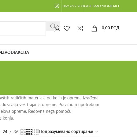
062 622 200
GDE SMO?
KONTAKT
0,00
РСД
IZVODI
AKCIJA
iti različitih materijala od kojih je oprema izrađena.
 produžavaju vek trajanja opreme. Pravilnom upotrebom
ih delova opreme. Redovna nega pomoću
e konja.
24
36