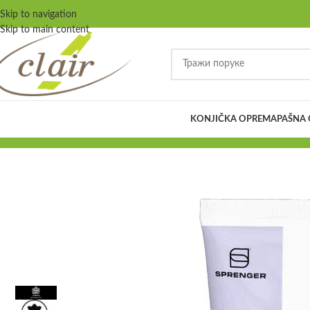
Skip to navigation
Skip to main content
KONJIČKA OPREMA
PAŠNA
O
Ostali preparati za op
U ovoj kategoriji mog
ovih preparata spreča
ROBNA MARKA
specijalizovanih proi
Carr & Day & Martin
3
Почетна
/
Konjička op