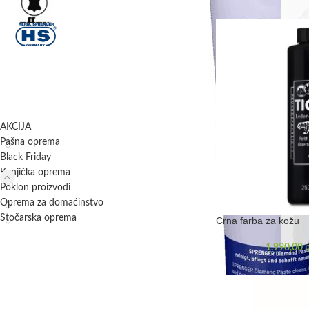
Effax
2
Herm Sprenger
1
KATEGORIJE
AKCIJA
Pašna oprema
Black Friday
Konjička oprema
Poklon proizvodi
Oprema za domaćinstvo
Stočarska oprema
Crna farba za kožu
1.990,00
TAKOĐE U PONUDI!
Pojilica za živinu 24l