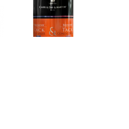
Sprej za čišćenje opreme komplet C&D&M
3.990,00
рсд
sa PDV-om