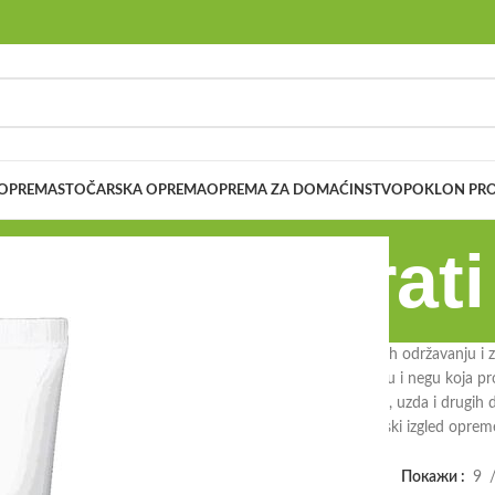
 OPREMA
STOČARSKA OPREMA
OPREMA ZA DOMAĆINSTVO
POKLON PRO
stali preparati
remu konja obuhvataju širok spektar proizvoda namenjenih održavanju i zašt
u se pronaći sredstva za čišćenje, dezinfekciju, impregnaciju i negu koja
va se oštećenje, habanje i smanjenje funkcionalnosti sedla, uzda i drug
zvoda obezbeđuje pouzdanost, dugotrajnost i očuvan estetski izgled oprem
rema
/
Kozmetika za opremu
/
Ostali preparati
Покажи
9