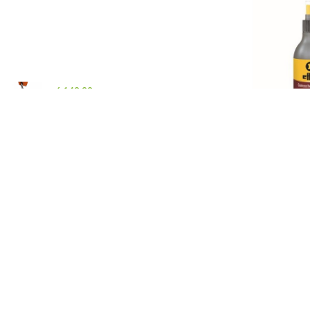
5.300,00
рсд
sa PDV-
4.240,00
рсд
sa PDV-om
om
Digitalna viseća vaga OCS-L
300kg
6.140,00
рсд
sa PDV-om
Držaljica za plastične vile -
ORIGINAL SWEDISH
From:
1.490,00
рсд
sa PDV-om
Sprej za čišćenje ka
1.490,00
Nec Jewel Classic Sports 26
Eskadron
From:
4.790,00
рсд
sa PDV-om
Kačket Reflexx Eskadron
2.590,00
рсд
sa PDV-om