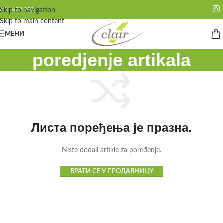
062 622 200
Skip to navigation
Skip to main content
МЕНИ
poredjenje artikala
Листа поређења је празна.
Niste dodali artikle za poređenje.
ВРАТИ СЕ У ПРОДАВНИЦУ