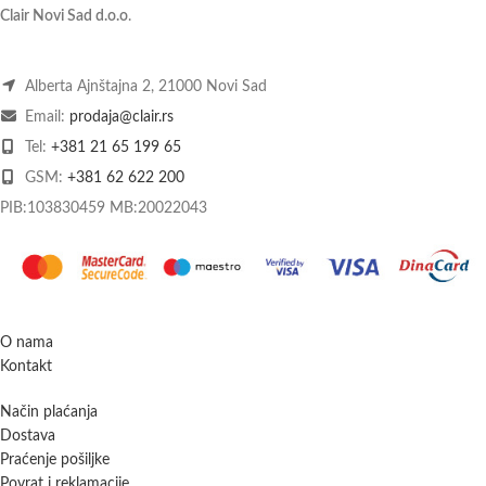
Clair Novi Sad d.o.o
.
Alberta Ajnštajna 2, 21000 Novi Sad
Email:
prodaja@clair.rs
Tel:
+381 21 65 199 65
GSM:
+381 62 622 200
PIB:103830459 MB:20022043
O nama
Kontakt
Način plaćanja
Dostava
Praćenje pošiljke
Povrat i reklamacije