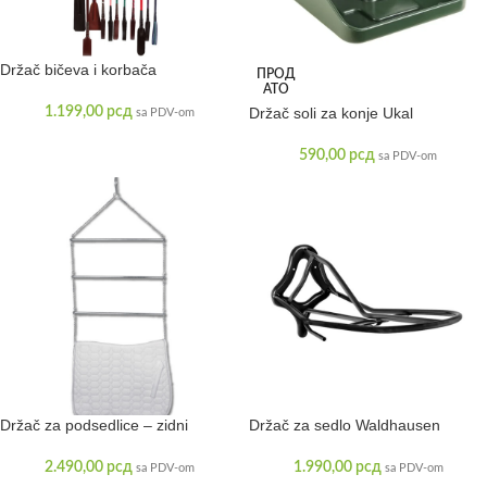
Držač bičeva i korbača
ПРОД
АТО
1.199,00
рсд
Držač soli za konje Ukal
sa PDV-om
590,00
рсд
sa PDV-om
Držač za podsedlice – zidni
Držač za sedlo Waldhausen
2.490,00
рсд
1.990,00
рсд
sa PDV-om
sa PDV-om