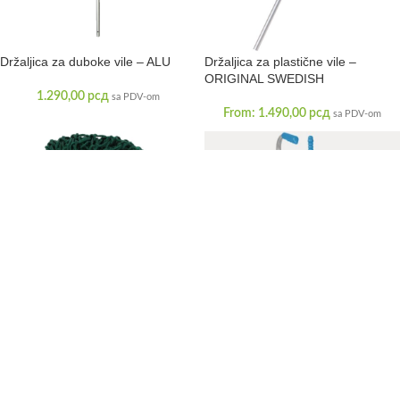
Držaljica za duboke vile – ALU
Držaljica za plastične vile –
ORIGINAL SWEDISH
1.290,00
рсд
sa PDV-om
From:
1.490,00
рсд
sa PDV-om
Dugačka mreža za seno
Hippotonic
Đubrovnik Waldhausen
From:
2.490,00
рсд
4.290,00
рсд
sa PDV-om
sa PDV-om