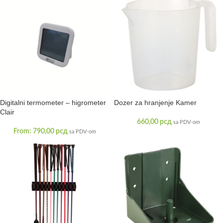
Digitalni termometer – higrometer
Dozer za hranjenje Kamer
Clair
660,00
рсд
sa PDV-om
From:
790,00
рсд
sa PDV-om