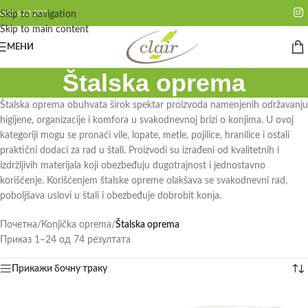
062 622 200
Skip to navigation
Skip to main content
МЕНИ
Štalska oprema
Štalska oprema obuhvata širok spektar proizvoda namenjenih održavanju
higijene, organizacije i komfora u svakodnevnoj brizi o konjima. U ovoj
kategoriji mogu se pronaći vile, lopate, metle, pojilice, hranilice i ostali
praktični dodaci za rad u štali. Proizvodi su izrađeni od kvalitetnih i
izdržljivih materijala koji obezbeđuju dugotrajnost i jednostavno
korišćenje. Korišćenjem štalske opreme olakšava se svakodnevni rad,
poboljšava uslovi u štali i obezbeđuje dobrobit konja.
Почетна
/
Konjička oprema
/
Štalska oprema
Приказ 1–24 од 74 резултата
Прикажи бочну траку