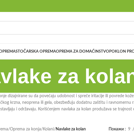
 OPREMA
STOČARSKA OPREMA
OPREMA ZA DOMAĆINSTVO
POKLON PRO
vlake za kola
nje dizajnirane su da povećaju udobnost i spreče iritacije ili povrede kože
čkog krzna, neoprena ili gela, obezbeđuju dodatnu zaštitu i ravnomernu ras
postavljaju i održavaju. Korišćenjem navlaka za kolan produžava se trajno
rema
/
Oprema za konja
/
Kolani
/
Navlake za kolan
Покажи
9