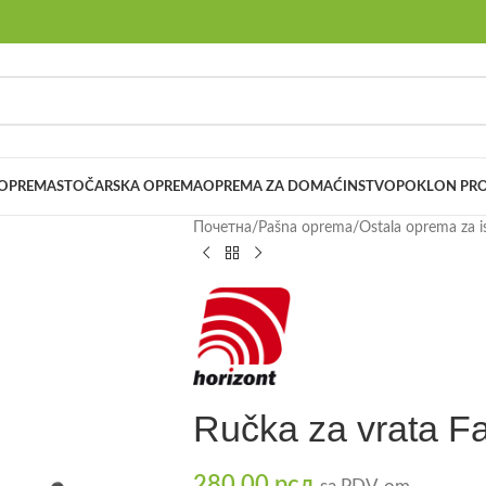
 OPREMA
STOČARSKA OPREMA
OPREMA ZA DOMAĆINSTVO
POKLON PRO
Почетна
/
Pašna oprema
/
Ostala oprema za i
Ručka za vrata F
280,00
рсд