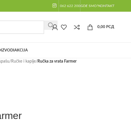
062 622 200
GDE SMO?
KONTAKT
0,00
РСД
IZVODI
AKCIJA
spašu
/
Ručke i kapije
/
Ručka za vrata Farmer
armer