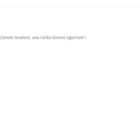
eciznom izradom, ova ručka donosi sigurnost i
en vek trajanja.
egritet tokom vremena.
aciji.
estima, možete biti sigurni da će ova ručka ispuniti