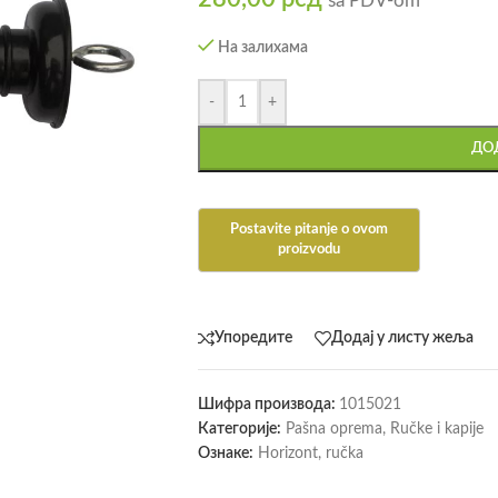
sa PDV-om
На залихама
-
+
ДОД
Упоредите
Додај у листу жеља
Шифра производа:
1015021
Категорије:
Pašna oprema
,
Ručke i kapije
Ознаке:
Horizont
,
ručka