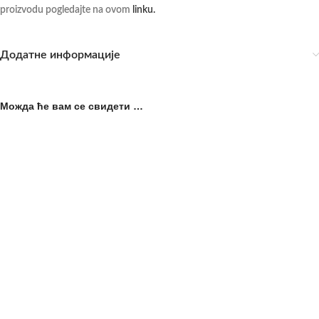
proizvodu pogledajte na ovom
linku.
Додатне информације
Можда ће вам се свидети …
Mindjuše Waldhausen
ПРОД
АТО
From:
2.390,00
рсд
Privezak Jednorog
sa PDV-om
WALDHAUSEN
Mindjuše Waldhausen predstavljaju
savršen spoj elegancije, šarma i
990,00
рсд
dečje razigranosti. Dizajnirane za
sa PDV-om
Privezak Jednorog Waldhausen je
male ljubitelje konja i životinja, ove
čaroban dodatak koji spaja
prelepe mindjuše
eleganciju, maštu i prepoznatljiv stil.
Idealan je za sve ljubitelje jednoroga,
Повезани производи
bajki