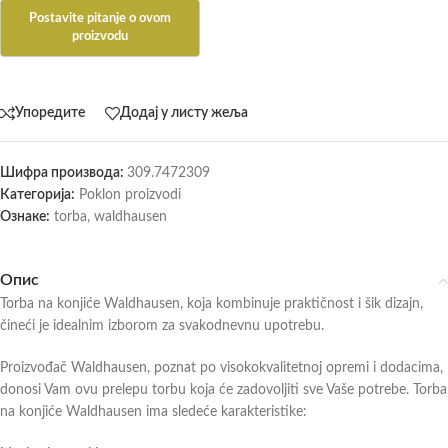
Упоредите
Додај у листу жеља
Шифра производа:
309.7472309
Категорија:
Poklon proizvodi
Ознаке:
torba
,
waldhausen
Опис
Torba na konjiće Waldhausen, koja kombinuje praktičnost i šik dizajn,
čineći je idealnim izborom za svakodnevnu upotrebu.
Proizvođač Waldhausen, poznat po visokokvalitetnoj opremi i dodacima,
donosi Vam ovu prelepu torbu koja će zadovoljiti sve Vaše potrebe. Torba
na konjiće Waldhausen ima sledeće karakteristike: