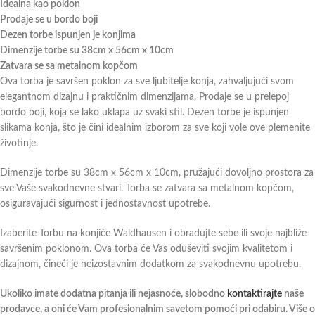
Idealna kao poklon
Prodaje se u bordo boji
Dezen torbe ispunjen je konjima
Dimenzije torbe su 38cm x 56cm x 10cm
Zatvara se sa metalnom kopčom
Ova torba je savršen poklon za sve ljubitelje konja, zahvaljujući svom
elegantnom dizajnu i praktičnim dimenzijama. Prodaje se u prelepoj
bordo boji, koja se lako uklapa uz svaki stil. Dezen torbe je ispunjen
slikama konja, što je čini idealnim izborom za sve koji vole ove plemenite
životinje.
Dimenzije torbe su 38cm x 56cm x 10cm, pružajući dovoljno prostora za
sve Vaše svakodnevne stvari. Torba se zatvara sa metalnom kopčom,
osiguravajući sigurnost i jednostavnost upotrebe.
Izaberite Torbu na konjiće Waldhausen i obradujte sebe ili svoje najbliže
savršenim poklonom. Ova torba će Vas oduševiti svojim kvalitetom i
dizajnom, čineći je neizostavnim dodatkom za svakodnevnu upotrebu.
Ukoliko imate dodatna pitanja ili nejasnoće, slobodno
kontaktirajte
naše
prodavce, a oni će Vam profesionalnim savetom pomoći pri odabiru. Više o