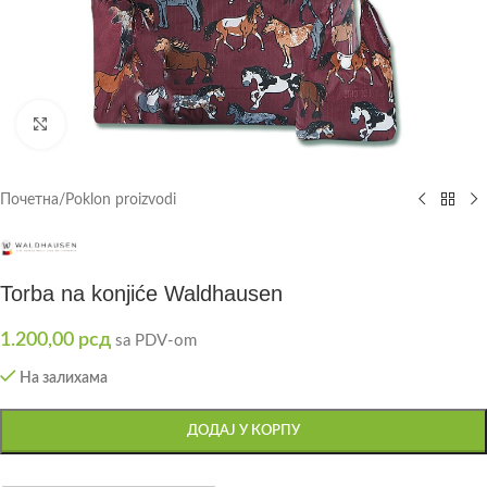
Click to enlarge
Почетна
/
Poklon proizvodi
Torba na konjiće Waldhausen
1.200,00
рсд
sa PDV-om
На залихама
ДОДАЈ У КОРПУ