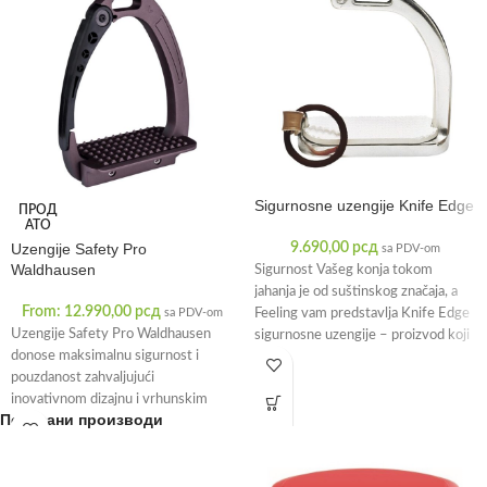
Sigurnosne uzengije Knife Edge
ПРОД
АТО
Uzengije Safety Pro
9.690,00
рсд
sa PDV-om
Waldhausen
Sigurnost Vašeg konja tokom
jahanja je od suštinskog značaja, a
From:
12.990,00
рсд
sa PDV-om
Feeling vam predstavlja Knife Edge
Uzengije Safety Pro Waldhausen
sigurnosne uzengije – proizvod koji
donose maksimalnu sigurnost i
pouzdanost zahvaljujući
inovativnom dizajnu i vrhunskim
Повезани производи
materijalima. Izrađene su od
kvalitetnog aluminijuma,