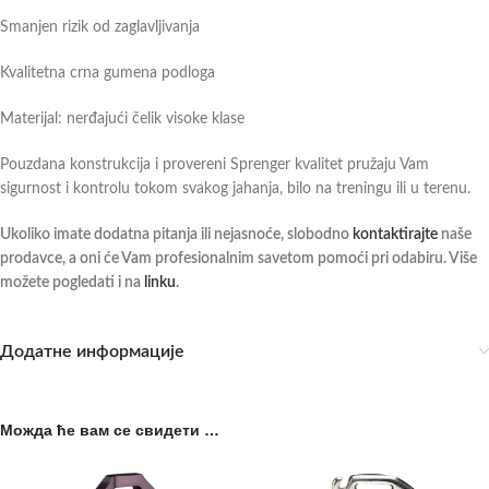
Smanjen rizik od zaglavljivanja
Kvalitetna crna gumena podloga
Materijal: nerđajući čelik visoke klase
Pouzdana konstrukcija i provereni Sprenger kvalitet pružaju Vam
sigurnost i kontrolu tokom svakog jahanja, bilo na treningu ili u terenu.
Ukoliko imate dodatna pitanja ili nejasnoće, slobodno
kontaktirajte
naše
prodavce, a oni će Vam profesionalnim savetom pomoći pri odabiru. Više
možete pogledati i na
linku
.
Додатне информације
Можда ће вам се свидети …