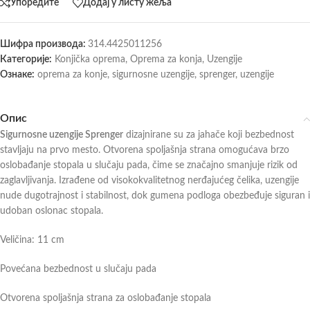
Упоредите
Додај у листу жеља
Шифра производа:
314.4425011256
Категорије:
Konjička oprema
,
Oprema za konja
,
Uzengije
Ознаке:
oprema za konje
,
sigurnosne uzengije
,
sprenger
,
uzengije
Опис
Sigurnosne uzengije Sprenger
dizajnirane su za jahače koji bezbednost
stavljaju na prvo mesto. Otvorena spoljašnja strana omogućava brzo
oslobađanje stopala u slučaju pada, čime se značajno smanjuje rizik od
zaglavljivanja. Izrađene od visokokvalitetnog nerđajućeg čelika, uzengije
nude dugotrajnost i stabilnost, dok gumena podloga obezbeđuje siguran i
udoban oslonac stopala.
Veličina: 11 cm
Povećana bezbednost u slučaju pada
Otvorena spoljašnja strana za oslobađanje stopala