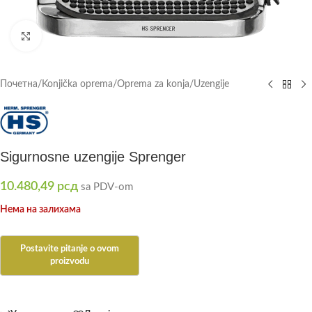
Click to enlarge
Почетна
/
Konjička oprema
/
Oprema za konja
/
Uzengije
Sigurnosne uzengije Sprenger
10.480,49
рсд
sa PDV-om
Нема на залихама