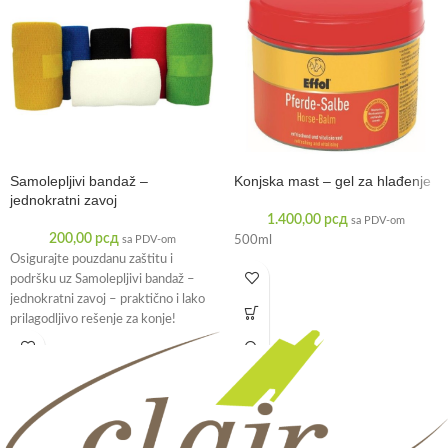
Samolepljivi bandaž –
Konjska mast – gel za hlađenje
jednokratni zavoj
1.400,00
рсд
sa PDV-om
200,00
рсд
sa PDV-om
500ml
Osigurajte pouzdanu zaštitu i
podršku uz Samolepljivi bandaž –
jednokratni zavoj – praktično i lako
prilagodljivo rešenje za konje!
Samolepljivi