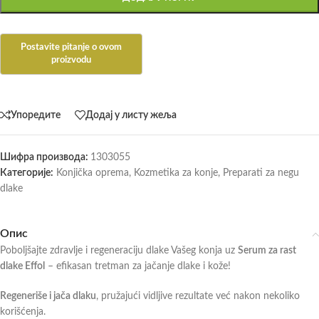
Упоредите
Додај у листу жеља
Шифра производа:
1303055
Категорије:
Konjička oprema
,
Kozmetika za konje
,
Preparati za negu
dlake
Опис
Poboljšajte zdravlje i regeneraciju dlake Vašeg konja uz
Serum za rast
dlake Effol
– efikasan tretman za jačanje dlake i kože!
Regeneriše i jača dlaku
, pružajući vidljive rezultate već nakon nekoliko
korišćenja.