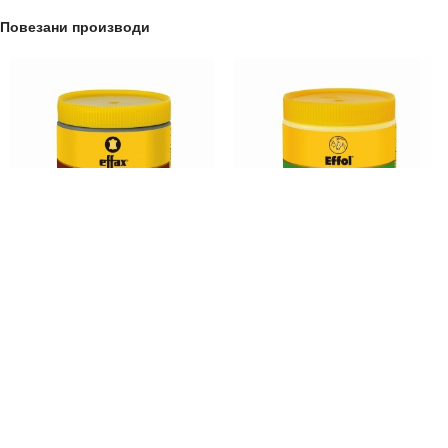
Повезани производи
Žuta mast za kožu EFFAX
Krema za vlažna kopita
1.480,00
рсд
1.460,00
рсд
sa PDV-om
sa PDV-om
500ml
500ml