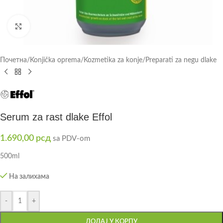
Click to enlarge
Почетна
/
Konjička oprema
/
Kozmetika za konje
/
Preparati za negu dlake
Serum za rast dlake Effol
1.690,00
рсд
sa PDV-om
500ml
На залихама
-
+
ДОДАЈ У КОРПУ