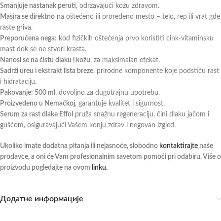
Smanjuje nastanak peruti
, održavajući kožu zdravom.
Masira se direktno
na oštećeno ili proređeno mesto – telo, rep ili vrat gde
raste griva.
Preporučena nega
: kod fizičkih oštećenja prvo koristiti cink-vitaminsku
mast dok se ne stvori krasta.
Nanosi se na čistu dlaku i kožu
, za maksimalan efekat.
Sadrži ureu i ekstrakt lista breze
, prirodne komponente koje podstiču rast
i hidrataciju.
Pakovanje: 500 ml
, dovoljno za dugotrajnu upotrebu.
Proizvedeno u Nemačkoj
, garantuje kvalitet i sigurnost.
Serum za rast dlake Effol
pruža snažnu regeneraciju, čini dlaku jačom i
gušćom, osiguravajući Vašem konju zdrav i negovan izgled.
Ukoliko imate dodatna pitanja ili nejasnoće, slobodno
kontaktirajte
naše
prodavce, a oni će Vam profesionalnim savetom pomoći pri odabiru. Više o
proizvodu pogledajte na ovom
linku.
Додатне информације