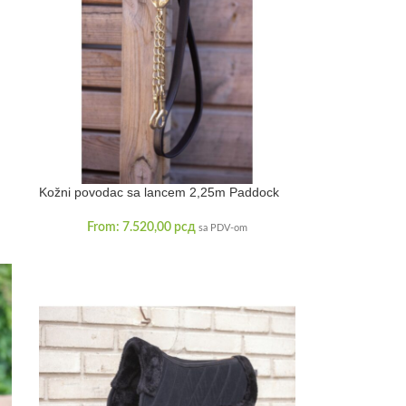
Kožni povodac sa lancem 2,25m Paddock
From:
7.520,00
рсд
sa PDV-om