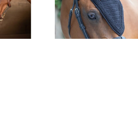
Nec Pro Long Paddock
,00
рсд
From:
6.250,00
рсд
sa PDV-om
sa PDV-om