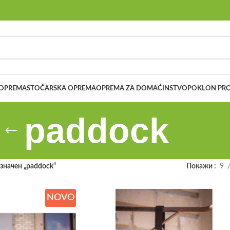
 OPREMA
STOČARSKA OPREMA
OPREMA ZA DOMAĆINSTVO
POKLON PRO
paddock
значен „paddock“
Покажи
9
NOVO