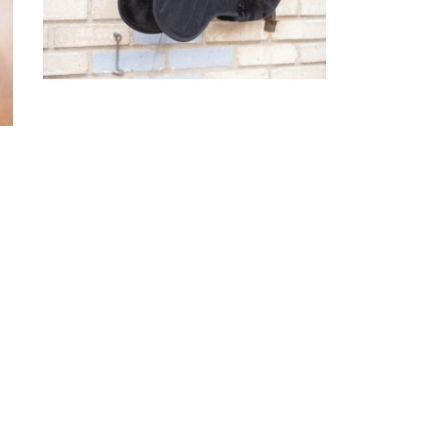
Podmetač za sedlo Diagonal Paddock
7.350,00
рсд
sa PDV-om