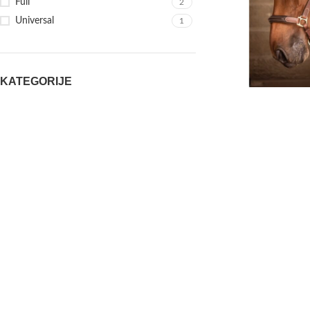
Full
2
Universal
1
KATEGORIJE
Kožni ular Paddock
Konjička oprema
From:
14.780
Poklon proizvodi
Oprema za domaćinstvo
Stočarska oprema
AKCIJA
Pašna oprema
Black Friday
TAKOĐE U PONUDI!
Silikonske gumice za grivu i rep
590,00
рсд
sa PDV-om