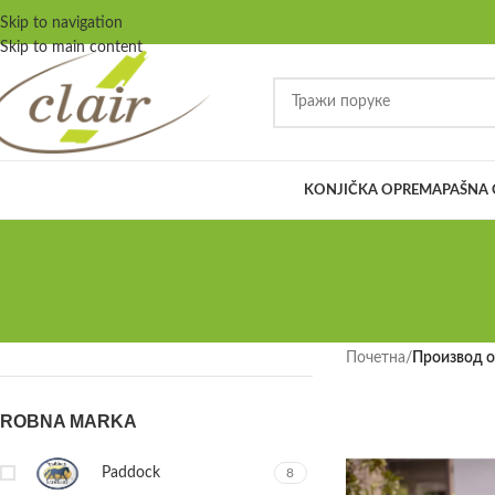
Skip to navigation
Skip to main content
KONJIČKA OPREMA
PAŠNA
Почетна
/
Производ o
ROBNA MARKA
Paddock
8