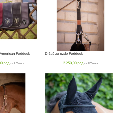
 American Paddock
Držač za uzde Paddock
00
рсд
2.250,00
рсд
sa PDV-om
sa PDV-om