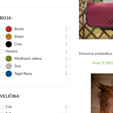
BOJA:
Bordo
1
Braon
1
Crna
4
Havana
1
Dresurna podsedlica
Maslinasto zelena
1
From:
9.590,
Siva
1
Teget/Navy
4
VELIČINA:
Cob
2