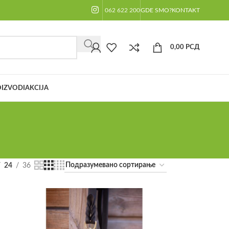
062 622 200
GDE SMO?
KONTAKT
0,00
РСД
IZVODI
AKCIJA
24
36