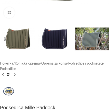
Click to enlarge
Почетна
/
Konjička oprema
/
Oprema za konja
/
Podsedlice i podmetači
/
Podsedlice
Podsedlica Mille Paddock