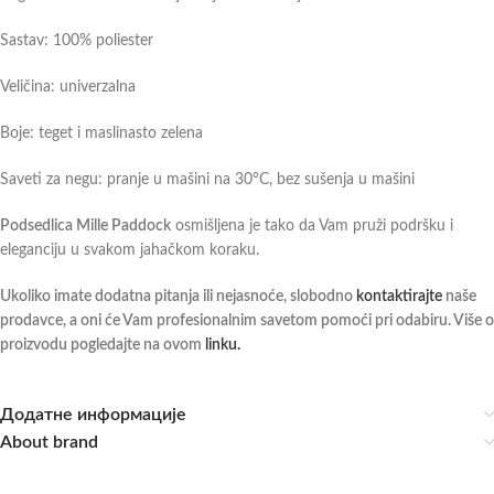
Sastav: 100% poliester
Veličina: univerzalna
Boje: teget i maslinasto zelena
Saveti za negu: pranje u mašini na 30°C, bez sušenja u mašini
Podsedlica Mille Paddock
osmišljena je tako da Vam pruži podršku i
eleganciju u svakom jahačkom koraku.
Ukoliko imate dodatna pitanja ili nejasnoće, slobodno
kontaktirajte
naše
prodavce, a oni će Vam profesionalnim savetom pomoći pri odabiru. Više o
proizvodu pogledajte na ovom
linku.
Додатне информације
About brand