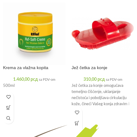
Krema za vlažna kopita
Jež četka za konje
1.460,00
рсд
310,00
рсд
sa PDV-om
sa PDV-om
500ml
Jež četka za konje omogućava
temeljno čišćenje, uklanjanje
nečistoća i poboljšava cirkulaciju
kože, čineći Vašeg konja zdravim i
negovanim. Univerzalna