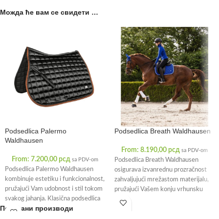
Можда ће вам се свидети …
Podsedlica Palermo
Podsedlica Breath Waldhausen
Waldhausen
From:
8.190,00
рсд
sa PDV-om
From:
7.200,00
рсд
sa PDV-om
Podsedlica Breath Waldhausen
Podsedlica Palermo Waldhausen
osigurava izvanrednu prozračnost
kombinuje estetiku i funkcionalnost,
zahvaljujući mrežastom materijalu,
pružajući Vam udobnost i stil tokom
pružajući Vašem konju vrhunsku
svakog jahanja. Klasična podsedlica
udobnost tokom jahanja. Dizajniran
Повезани производи
za sedlo jahača,
sa pažnjom na