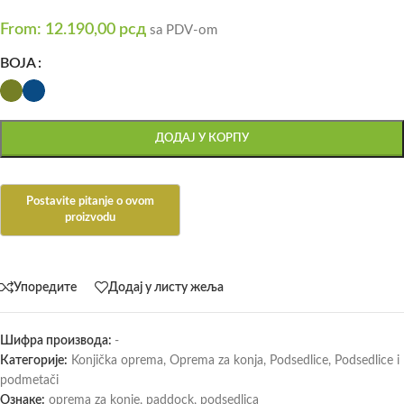
From:
12.190,00
рсд
sa PDV-om
BOJA
ДОДАЈ У КОРПУ
Упоредите
Додај у листу жеља
Шифра производа:
-
Категорије:
Konjička oprema
,
Oprema za konja
,
Podsedlice
,
Podsedlice i
podmetači
Ознаке:
oprema za konje
,
paddock
,
podsedlica