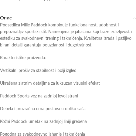
Опис
Podsedlica Mille Paddock
kombinuje funkcionalnost, udobnost i
prepoznatljiv sportski stil. Namenjena je jahačima koji traže izdržljivost i
estetiku za svakodnevni trening i takmičenja. Kvalitetna izrada i pažljivo
birani detalji garantuju pouzdanost i dugotrajnost.
Karakteristike proizvoda:
Vertikalni prošiv za stabilnost i bolji izgled
Ukrašena zlatnim detaljima za luksuzan vizuelni efekat
Paddock Sports vez na zadnjoj levoj strani
Debela i prozračna crna postava u obliku saća
Kožni Paddock umetak na zadnjoj liniji grebena
Pogodna za svakodnevno jahanje i takmičenja