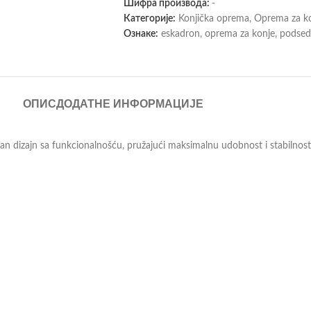
Шифра производа:
-
Категорије:
Konjička oprema
,
Oprema za k
Ознаке:
eskadron
,
oprema za konje
,
podsed
ОПИС
ДОДАТНЕ ИНФОРМАЦИЈЕ
ran dizajn sa funkcionalnošću, pružajući maksimalnu udobnost i stabilnost