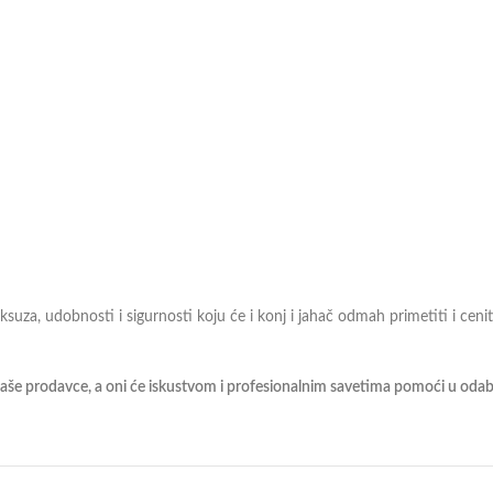
suza, udobnosti i sigurnosti koju će i konj i jahač odmah primetiti i cenit
aše prodavce, a oni će iskustvom i profesionalnim savetima pomoći u odabir