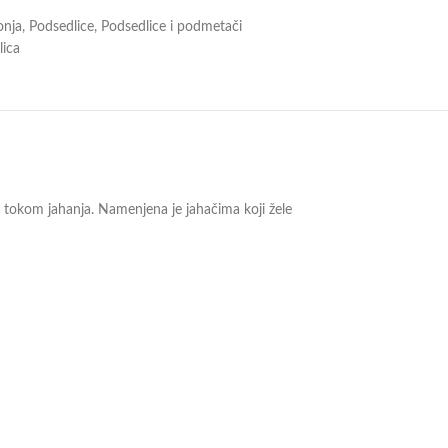
onja
,
Podsedlice
,
Podsedlice i podmetači
lica
 tokom jahanja. Namenjena je jahačima koji žele