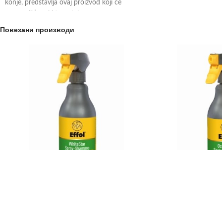
konje, predstavlja ovaj proizvod koji će
unaprediti svaki trenutak
Повезани производи
Šampon za bele konje – EFFOL
Šampon za konje u s
1.670,00
рсд
1.640,00
sa PDV-om
500ml
500ml