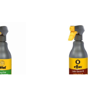
preju
Serum za kožu
рсд
1.650,00
рсд
sa PDV-om
sa PDV-om
500ml