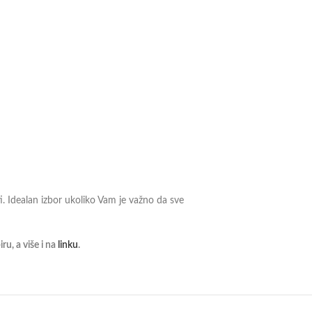
i. Idealan izbor ukoliko Vam je važno da sve
u, a više i na
linku
.