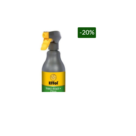
-20%
Sprej protiv insekata – CITRUS
Mast za kopita 
3.096,00
рсд
3.870,00
рсд
1.190,00
рсд
sa PDV-om
sa PDV-om
952,00
рсд
–
500ml