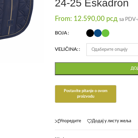
24-25 Eskadron
From:
12.590,00
рсд
sa PDV
BOJA
VELIČINA:
ДОД
Упоредите
Додај у листу жеља