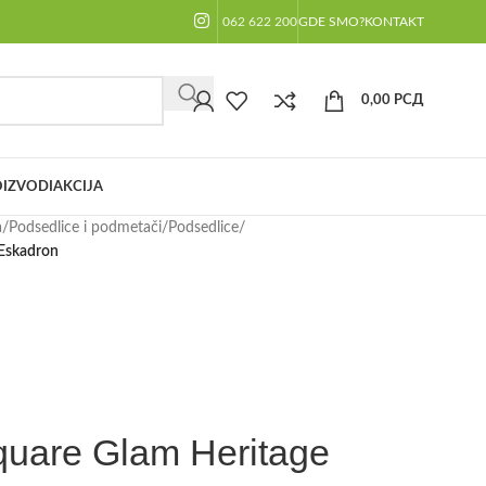
062 622 200
GDE SMO?
KONTAKT
0,00
РСД
IZVODI
AKCIJA
a
/
Podsedlice i podmetači
/
Podsedlice
/
 Eskadron
quare Glam Heritage