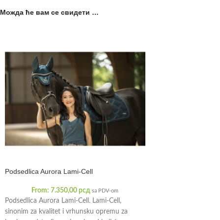
Можда ће вам се свидети …
Podsedlica Aurora Lami-Cell
From:
7.350,00
рсд
sa PDV-om
Podsedlica Aurora Lami-Cell. Lami-Cell,
sinonim za kvalitet i vrhunsku opremu za