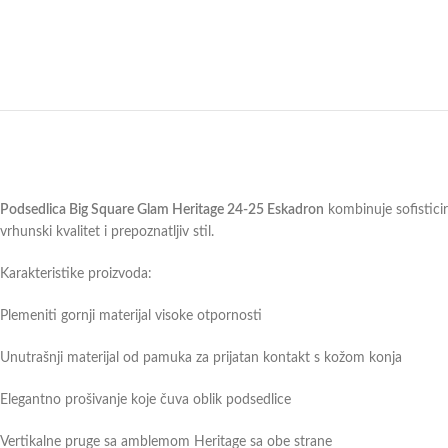
Podsedlica Big Square Glam Heritage 24-25 Eskadron
kombinuje sofistici
vrhunski kvalitet i prepoznatljiv stil.
Karakteristike proizvoda:
Plemeniti gornji materijal visoke otpornosti
Unutrašnji materijal od pamuka za prijatan kontakt s kožom konja
Elegantno prošivanje koje čuva oblik podsedlice
Vertikalne pruge sa amblemom Heritage sa obe strane