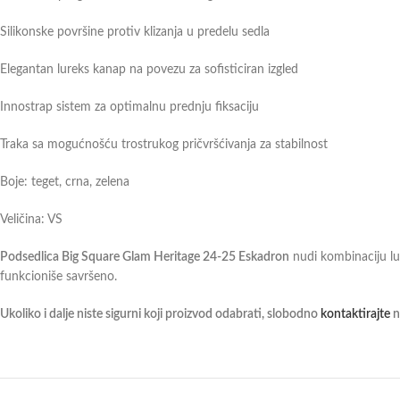
Silikonske površine protiv klizanja u predelu sedla
Elegantan lureks kanap na povezu za sofisticiran izgled
Innostrap sistem za optimalnu prednju fiksaciju
Traka sa mogućnošću trostrukog pričvršćivanja za stabilnost
Boje: teget, crna, zelena
Veličina: VS
Podsedlica Big Square Glam Heritage 24-25 Eskadron
nudi kombinaciju luk
funkcioniše savršeno.
Ukoliko i dalje niste sigurni koji proizvod odabrati, slobodno
kontaktirajte
n