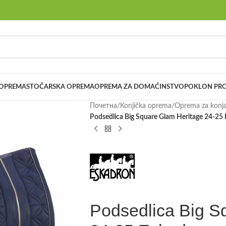
 OPREMA
STOČARSKA OPREMA
OPREMA ZA DOMAĆINSTVO
POKLON PRO
Почетна
/
Konjička oprema
/
Oprema za konj
Podsedlica Big Square Glam Heritage 24-25
Podsedlica Big S