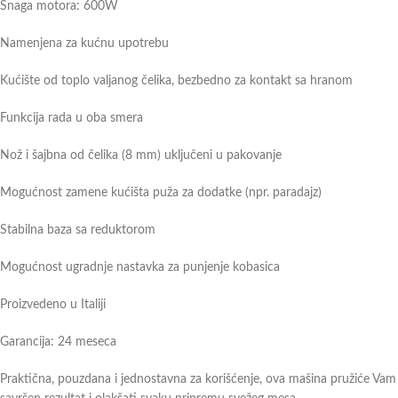
Snaga motora: 600W
Namenjena za kućnu upotrebu
Kućište od toplo valjanog čelika, bezbedno za kontakt sa hranom
Funkcija rada u oba smera
Nož i šajbna od čelika (8 mm) uključeni u pakovanje
Mogućnost zamene kućišta puža za dodatke (npr. paradajz)
Stabilna baza sa reduktorom
Mogućnost ugradnje nastavka za punjenje kobasica
Proizvedeno u Italiji
Garancija: 24 meseca
Praktična, pouzdana i jednostavna za korišćenje, ova mašina pružiće Vam