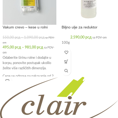
Vakum crevo – kese u rolni
Biljno ulje za reduktor
2.590,00
рсд
550,00
рсд
–
1.090,00
рсд
sa PDV-om
sa PDV-
100g
om
495,00
рсд
–
981,00
рсд
sa PDV-
om
Odaberite širinu rolne i dodajte u
korpu, ponovite postupak ukolilo
želite više različitih dimenzija.
Cene se odnose na pakovanje od 2
rolne po 6m, odnosno 12m ukupno.