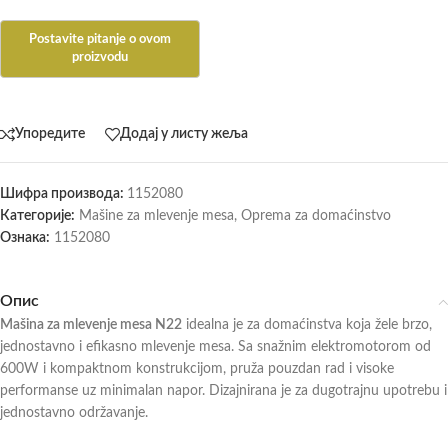
Упоредите
Додај у листу жеља
Шифра производа:
1152080
Категорије:
Mašine za mlevenje mesa
,
Oprema za domaćinstvo
Ознака:
1152080
Опис
Mašina za mlevenje mesa N22
idealna je za domaćinstva koja žele brzo,
jednostavno i efikasno mlevenje mesa. Sa snažnim elektromotorom od
600W i kompaktnom konstrukcijom, pruža pouzdan rad i visoke
performanse uz minimalan napor. Dizajnirana je za dugotrajnu upotrebu i
jednostavno održavanje.