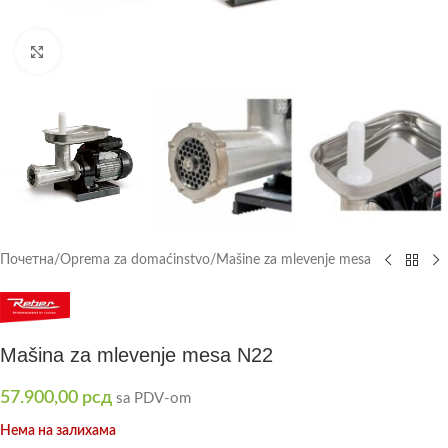
Click to enlarge
Почетна
/
Oprema za domaćinstvo
/
Mašine za mlevenje mesa
Mašina za mlevenje mesa N22
57.900,00
рсд
sa PDV-om
Нема на залихама