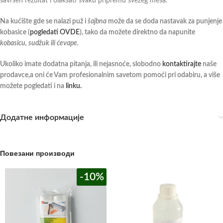
savršen rezultat i olakšati svaku pripremu svežeg mesa.
Na kućište gde se nalazi puž i
šajbna
može da se doda nastavak za punjenje
kobasice (
pogledati OVDE
), tako da možete direktno da napunite
kobasicu, sudžuk ili ćevape.
Ukoliko imate dodatna pitanja, ili nejasnoće, slobodno
kontaktirajte
naše
prodavce,a oni će Vam profesionalnim savetom pomoći pri odabiru, a više
možete pogledati i na
linku.
Додатне информације
Повезани производи
-10%