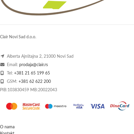
Clair Novi Sad d.o.o
.
Alberta Ajnštajna 2, 21000 Novi Sad
Email:
prodaja@clair.rs
Tel:
+381 21 65 199 65
GSM:
+381 62 622 200
PIB:103830459 MB:20022043
O nama
Kontakt