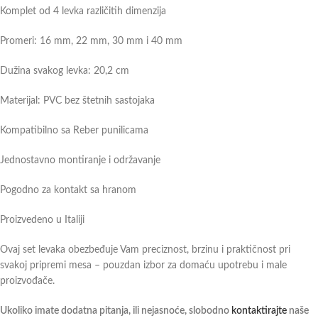
Komplet od 4 levka različitih dimenzija
Promeri: 16 mm, 22 mm, 30 mm i 40 mm
Dužina svakog levka: 20,2 cm
Materijal: PVC bez štetnih sastojaka
Kompatibilno sa Reber punilicama
Jednostavno montiranje i održavanje
Pogodno za kontakt sa hranom
Proizvedeno u Italiji
Ovaj set levaka obezbeđuje Vam preciznost, brzinu i praktičnost pri
svakoj pripremi mesa – pouzdan izbor za domaću upotrebu i male
proizvođače.
Ukoliko imate dodatna pitanja, ili nejasnoće, slobodno
kontaktirajte
naše