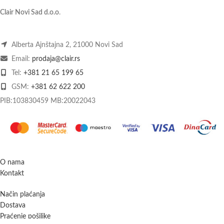
Clair Novi Sad d.o.o
.
Alberta Ajnštajna 2, 21000 Novi Sad
Email:
prodaja@clair.rs
Tel:
+381 21 65 199 65
GSM:
+381 62 622 200
PIB:103830459 MB:20022043
O nama
Kontakt
Način plaćanja
Dostava
Praćenje pošiljke