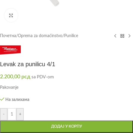
Click to enlarge
Почетна
/
Oprema za domaćinstvo
/
Punilice
Levak za punilicu 4/1
2.200,00
рсд
sa PDV-om
Pakovanje
На залихама
-
+
ДОДАЈ У КОРПУ