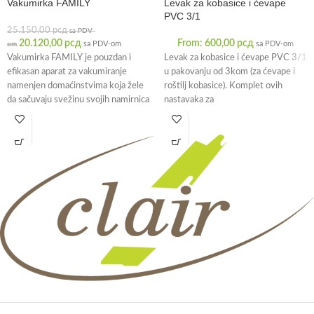
Vakumirka FAMILY
Levak za kobasice i ćevape
PVC 3/1
25.150,00
рсд
sa PDV-
20.120,00
рсд
From:
600,00
рсд
sa PDV-om
sa PDV-om
om
Vakumirka FAMILY je pouzdan i
Levak za kobasice i ćevape PVC 3/1
efikasan aparat za vakumiranje
u pakovanju od 3kom (za ćevape i
namenjen domaćinstvima koja žele
roštilj kobasice). Komplet ovih
da sačuvaju svežinu svojih namirnica
nastavaka za
duži vremenski