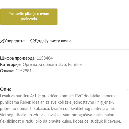
Упоредите
Додај у листу жеља
Шифра производа:
1158404
Категорије:
Oprema za domaćinstvo
,
Punilice
Ознака:
1152981
Опис
Levak za punilicu 4/1
je praktičan komplet PVC dodataka namenjen
punilicama Reber, idealan za sve koji žele jednostavnu i higijensku
pripremu domaćih kobasica. Izrađen od kvalitetnog materijala bez
štetnog uticaja po zdravlje, ovaj set Vam omogućava maksimalnu
fleksibilnost u radu, bilo da pravite kulen, kobasice, sudžuk ili ćevape.