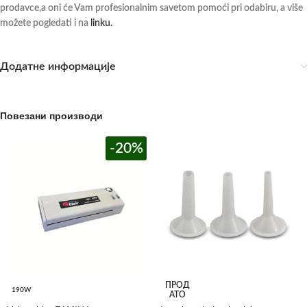
prodavce,a oni će Vam profesionalnim savetom pomoći pri odabiru, a više
možete pogledati i na
linku.
Додатне информације
Повезани производи
-20%
ПРОД
190W
АТО