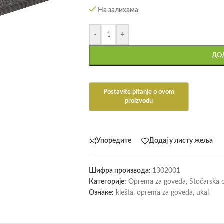
На залихама
-
+
ДОД
Упоредите
Додај у листу жеља
Шифра производа:
1302001
Категорије:
Oprema za goveda
,
Stočarska
Ознаке:
klešta
,
oprema za goveda
,
ukal