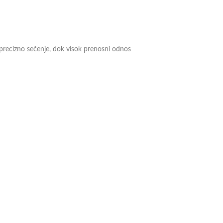
 precizno sečenje, dok visok prenosni odnos
proizvodu pogledajte na ovom
linku.