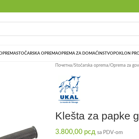
 OPREMA
STOČARSKA OPREMA
OPREMA ZA DOMAĆINSTVO
POKLON PRO
Почетна
/
Stočarska oprema
/
Oprema za go
Klešta za papke 
3.800,00
рсд
sa PDV-om