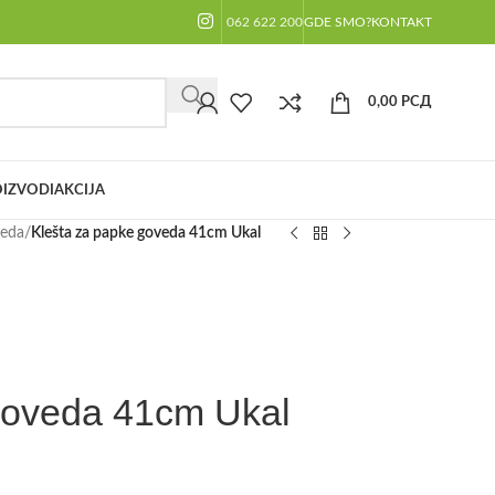
062 622 200
GDE SMO?
KONTAKT
0,00
РСД
IZVODI
AKCIJA
veda
/
Klešta za papke goveda 41cm Ukal
goveda 41cm Ukal