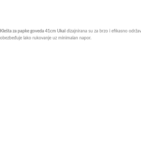
Klešta za papke goveda 41cm Ukal
dizajnirana su za brzo i efikasno održ
obezbeđuje lako rukovanje uz minimalan napor.
Karakteristike proizvoda:
Namenjena za:
Održavanje papaka goveda
Prenosni odnos:
Visok, za efikasno sečenje
Čeljusti:
Snažne, sa sečivima koja se mogu ukloniti
Tip sečenja:
Horizontalni napad na kalus
Drška:
Protiv klizanja, za sigurno rukovanje
Ukupna dužina:
41 cm
Klešta za papke goveda 41cm Ukal
omogućavaju lako i precizno sečenje, sm
Ukoliko imate dodatna pitanja ili nejasnoće, slobodno
kontaktirajte
naše pr