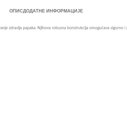
ОПИС
ДОДАТНЕ ИНФОРМАЦИЈЕ
avanje zdravlja papaka. Njihova robusna konstrukcija omogućava sigurno i
anjujući napor prilikom rada i poboljšavajući higijenu i zdravlje stoke.
odavce, a oni će Vam profesionalnim savetom pomoći pri odabiru. Više o 