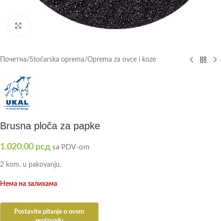
Click to enlarge
Почетна
/
Stočarska oprema
/
Oprema za ovce i koze
Brusna ploča za papke
1.020,00
рсд
sa PDV-om
2 kom. u pakovanju.
Нема на залихама