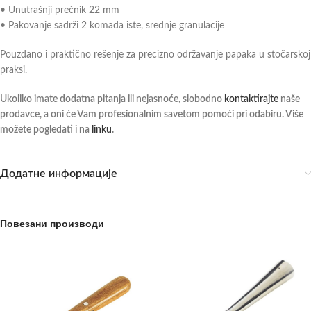
• Unutrašnji prečnik 22 mm
• Pakovanje sadrži 2 komada iste, srednje granulacije
Pouzdano i praktično rešenje za precizno održavanje papaka u stočarskoj
praksi.
Ukoliko imate dodatna pitanja ili nejasnoće, slobodno
kontaktirajte
naše
prodavce, a oni će Vam profesionalnim savetom pomoći pri odabiru. Više
možete pogledati i na
linku
.
Додатне информације
Повезани производи