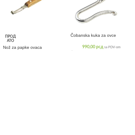
Čobanska kuka za ovce
ПРОД
АТО
Nož za papke ovaca
990,00
рсд
sa PDV-om
Čobanska kuka za ovce omogućava
390,00
рсд
preciznu kontrolu bez nepotrebnog
sa PDV-om
Nož za papke ovaca omogućava
stresa za životinju, što je čini
kontrolisan rad, dobru preglednost i
pogodnom za profesionalne stočare
sigurnu manipulaciju tokom obrade.
i
Kvalitetna izrada obezbeđuje dug
vek trajanja