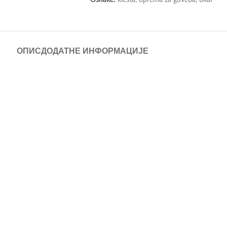
ОПИС
ДОДАТНЕ ИНФОРМАЦИЈЕ
no sečenje kopita ovaca. Njihova lagana, ali robusna konstrukcija pruža op
akšavajući održavanje kopita uz minimalan napor i maksimalnu preciznost.
odavce, a oni će Vam profesionalnim savetom pomoći pri odabiru. Više o 