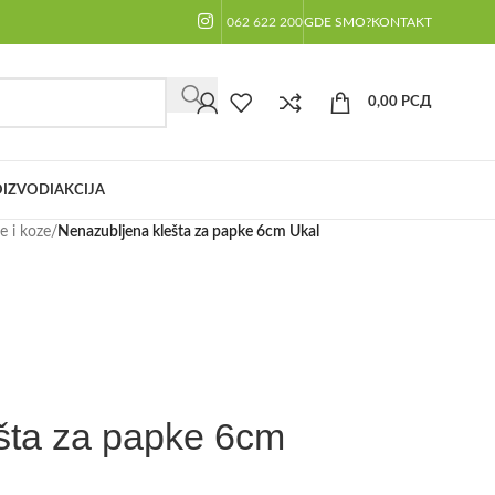
062 622 200
GDE SMO?
KONTAKT
0,00
РСД
IZVODI
AKCIJA
 i koze
/
Nenazubljena klešta za papke 6cm Ukal
šta za papke 6cm