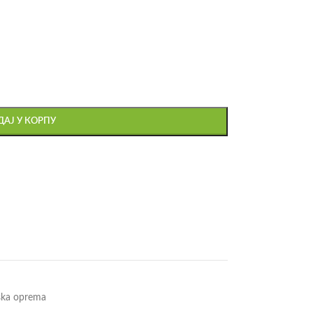
АЈ У КОРПУ
ska oprema