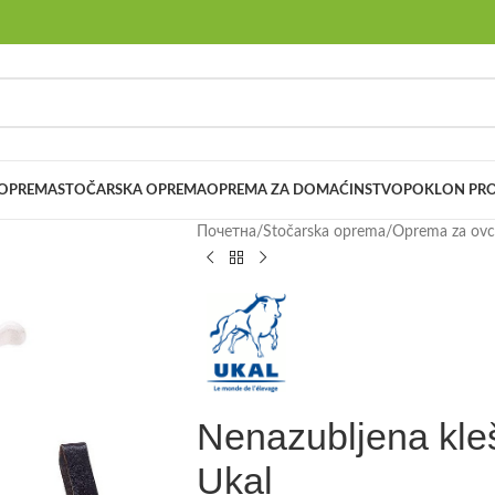
 OPREMA
STOČARSKA OPREMA
OPREMA ZA DOMAĆINSTVO
POKLON PRO
Почетна
/
Stočarska oprema
/
Oprema za ovce
Nenazubljena kle
Ukal