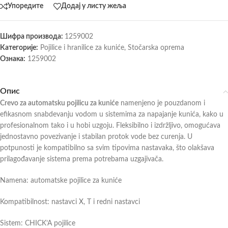
Упоредите
Додај у листу жеља
Шифра производа:
1259002
Категорије:
Pojilice i hranilice za kuniće
,
Stočarska oprema
Ознака:
1259002
Опис
Crevo za automatsku pojilicu za kuniće
namenjeno je pouzdanom i
efikasnom snabdevanju vodom u sistemima za napajanje kunića, kako u
profesionalnom tako i u hobi uzgoju. Fleksibilno i izdržljivo, omogućava
jednostavno povezivanje i stabilan protok vode bez curenja. U
potpunosti je kompatibilno sa svim tipovima nastavaka, što olakšava
prilagođavanje sistema prema potrebama uzgajivača.
Namena: automatske pojilice za kuniće
Kompatibilnost: nastavci X, T i redni nastavci
Sistem: CHICK’A pojilice