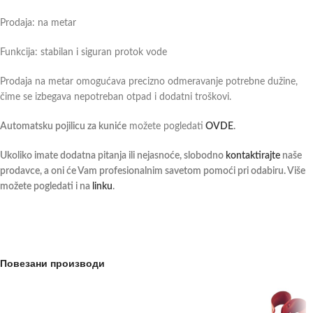
Prodaja: na metar
Funkcija: stabilan i siguran protok vode
Prodaja na metar omogućava precizno odmeravanje potrebne dužine,
čime se izbegava nepotreban otpad i dodatni troškovi.
Automatsku pojilicu za kuniće
možete pogledati
OVDE
.
Ukoliko imate dodatna pitanja ili nejasnoće, slobodno
kontaktirajte
naše
prodavce, a oni će Vam profesionalnim savetom pomoći pri odabiru. Više
možete pogledati i na
linku
.
Повезани производи