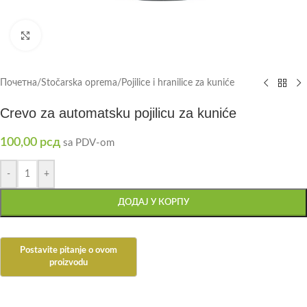
Click to enlarge
Почетна
/
Stočarska oprema
/
Pojilice i hranilice za kuniće
Crevo za automatsku pojilicu za kuniće
100,00
рсд
sa PDV-om
-
+
ДОДАЈ У КОРПУ