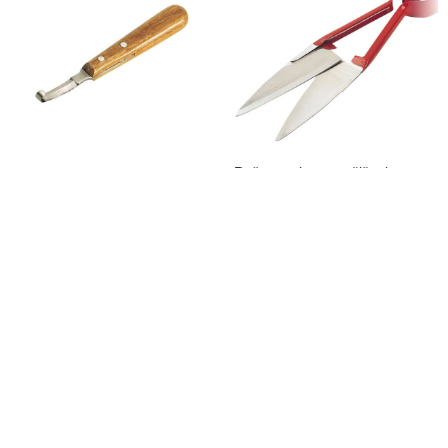
Ručne makaze za šišanje ovaca
ПРОД
АТО
Nož za papke ovaca
1.050,00
рсд
sa PDV-om
Ručne makaze za šišanje ovaca
390,00
рсд
obezbeđuju ravnomeran rez, lako
sa PDV-om
Nož za papke ovaca omogućava
rukovanje i visok nivo kontrole
kontrolisan rad, dobru preglednost i
tokom rada. Kvalitetna izrada i
sigurnu manipulaciju tokom obrade.
ergonomski
Kvalitetna izrada obezbeđuje dug
vek trajanja