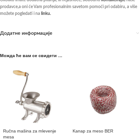
prodavce,a oni će Vam profesionalnim savetom pomoći pri odabiru, a više
možete pogledati i na
linku.
Додатне информације
Можда ће вам се свидети …
Ručna mašina za mlevenje
Kanap za meso BER
mesa