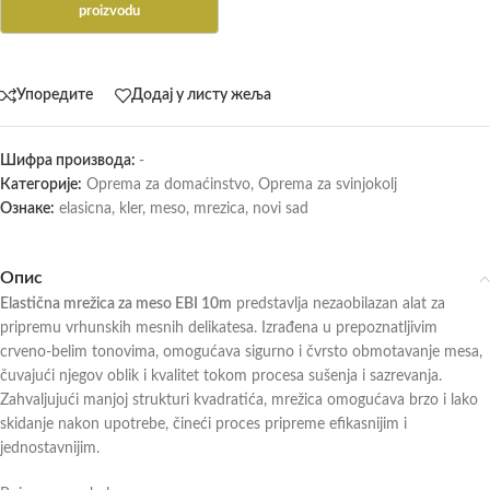
Упоредите
Додај у листу жеља
Шифра производа:
-
Категорије:
Oprema za domaćinstvo
,
Oprema za svinjokolj
Ознаке:
elasicna
,
kler
,
meso
,
mrezica
,
novi sad
Опис
Elastična mrežica za meso EBI 10m
predstavlja nezaobilazan alat za
pripremu vrhunskih mesnih delikatesa. Izrađena u prepoznatljivim
crveno-belim tonovima, omogućava sigurno i čvrsto obmotavanje mesa,
čuvajući njegov oblik i kvalitet tokom procesa sušenja i sazrevanja.
Zahvaljujući manjoj strukturi kvadratića, mrežica omogućava brzo i lako
skidanje nakon upotrebe, čineći proces pripreme efikasnijim i
jednostavnijim.