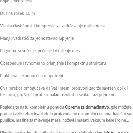
Boja: crveno-bela
Dužina rolne: 10 m
Visoka elastičnost i kompresija za zadržavanje oblika mesa
Manji kvadratići za jednostavno lupljenje
Pogodna za sušenje, pečenje i dimljenje mesa
Obezbeđuje ravnomerno prianjanje i kompaktnu strukturu
Praktična i ekonomična u upotrebi
Ova mrežica omogućava da Vaši mesni proizvodi zadrže savršen oblik i
teksturu, pružajući profesionalan rezultat u svakoj fazi pripreme.
Pogledajte našu kompletnu ponudu
Opreme za domaćinstvo
, gde možete
pronaći veliki izbor kvalitetnih proizvoda po razumnim cenama, kao što su
punilice, mašine za mlevenje mesa, noževi i masati, vakuum kese i rolne…
Ukoliko imate dodatna pitanja, ili nejasnoće, slobodno
kontaktirajte
naše