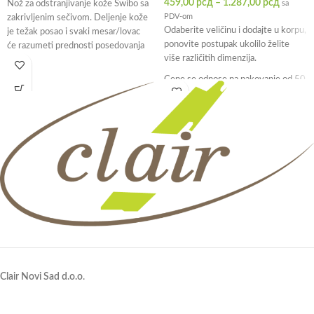
459,00
рсд
–
1.287,00
рсд
Nož za odstranjivanje kože Swibo sa
sa
PDV-om
zakrivljenim sečivom. Deljenje kože
Odaberite veličinu i dodajte u korpu,
je težak posao i svaki mesar/lovac
ponovite postupak ukolilo želite
će razumeti prednosti posedovanja
više različitih dimenzija.
Cene se odnose na pakovanje od 50
komada.
Clair Novi Sad d.o.o
.