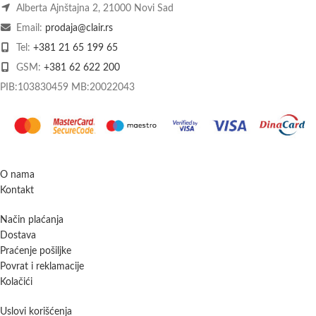
Alberta Ajnštajna 2, 21000 Novi Sad
Email:
prodaja@clair.rs
Tel:
+381 21 65 199 65
GSM:
+381 62 622 200
PIB:103830459 MB:20022043
O nama
Kontakt
Način plaćanja
Dostava
Praćenje pošiljke
Povrat i reklamacije
Kolačići
Uslovi korišćenja