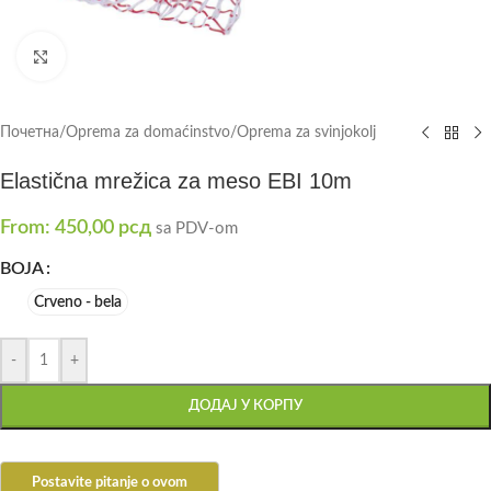
Click to enlarge
Почетна
/
Oprema za domaćinstvo
/
Oprema za svinjokolj
Elastična mrežica za meso EBI 10m
From:
450,00
рсд
sa PDV-om
BOJA
Crveno - bela
-
+
ДОДАЈ У КОРПУ