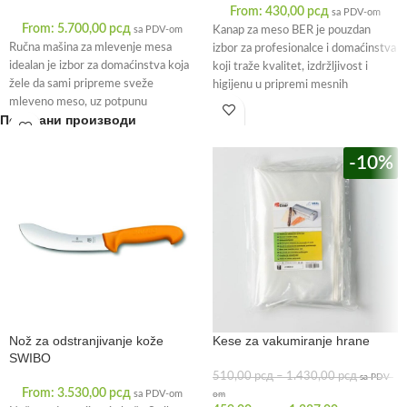
From:
430,00
рсд
sa PDV-om
From:
5.700,00
рсд
sa PDV-om
Kanap za meso BER je pouzdan
Ručna mašina za mlevenje mesa
izbor za profesionalce i domaćinstva
idealan je izbor za domaćinstva koja
koji traže kvalitet, izdržljivost i
žele da sami pripreme sveže
higijenu u pripremi mesnih
mleveno meso, uz potpunu
Повезани производи
-10%
Nož za odstranjivanje kože
Kese za vakumiranje hrane
SWIBO
510,00
рсд
–
1.430,00
рсд
sa PDV-
From:
3.530,00
рсд
sa PDV-om
om