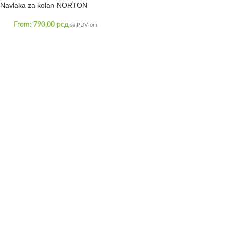
Navlaka za kolan NORTON
From:
790,00
рсд
sa PDV-om