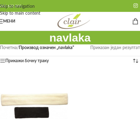
062 622 200
Skip to navigation
Skip to main content
МЕНИ
navlaka
Почетна
/
Производ oзначен „navlaka“
Приказан један резултат
Прикажи бочну траку