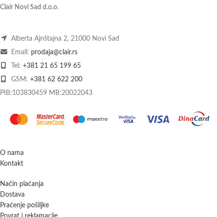
Clair Novi Sad d.o.o
.
Alberta Ajnštajna 2, 21000 Novi Sad
Email:
prodaja@clair.rs
Tel:
+381 21 65 199 65
GSM:
+381 62 622 200
PIB:103830459 MB:20022043
O nama
Kontakt
Način plaćanja
Dostava
Praćenje pošiljke
Povrat i reklamacije