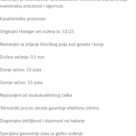
maksimalnu preciznost i sigurnost.
Karakteristike proizvoda:
Originalni Heiniger set noževa br. 53/23
Namenjen za brijanje hirurškog polja kod goveda i konja
Dužina sečenja: 0,1 mm
Donje sečivo: 53 zuba
Gornje sečivo: 23 zuba
Napravljeni od visokokvalitetnog čelika
Tehnološki proces obrade garantuje efektivnu oštrinu
Dugotrajna izdržljivost i otpornost na habanje
Specijalna geometrija zuba za glatko vođenje