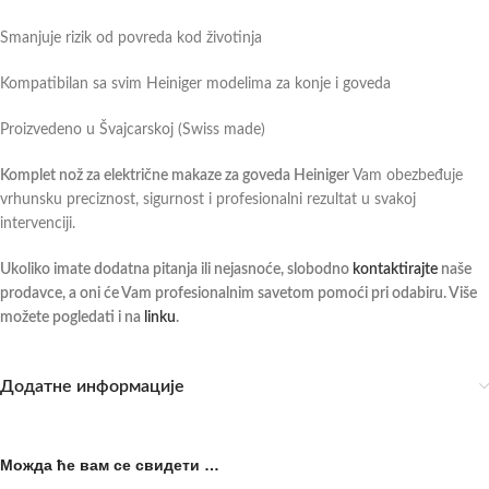
Smanjuje rizik od povreda kod životinja
Kompatibilan sa svim Heiniger modelima za konje i goveda
Proizvedeno u Švajcarskoj (Swiss made)
Komplet nož za električne makaze za goveda Heiniger
Vam obezbeđuje
vrhunsku preciznost, sigurnost i profesionalni rezultat u svakoj
intervenciji.
Ukoliko imate dodatna pitanja ili nejasnoće, slobodno
kontaktirajte
naše
prodavce, a oni će Vam profesionalnim savetom pomoći pri odabiru. Više
možete pogledati i na
linku
.
Додатне информације
Можда ће вам се свидети …