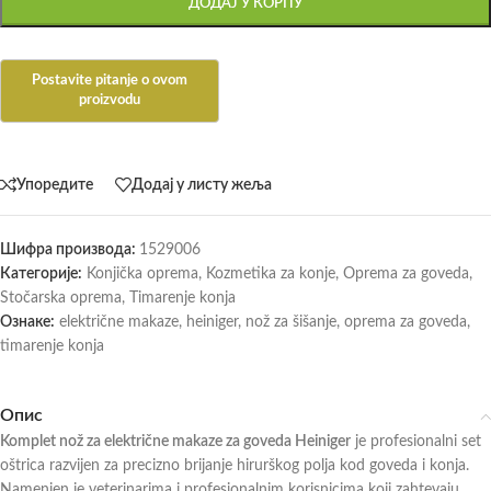
ДОДАЈ У КОРПУ
Упоредите
Додај у листу жеља
Шифра производа:
1529006
Категорије:
Konjička oprema
,
Kozmetika za konje
,
Oprema za goveda
,
Stočarska oprema
,
Timarenje konja
Ознаке:
električne makaze
,
heiniger
,
nož za šišanje
,
oprema za goveda
,
timarenje konja
Опис
Komplet nož za električne makaze za goveda Heiniger
je profesionalni set
oštrica razvijen za precizno brijanje hirurškog polja kod goveda i konja.
Namenjen je veterinarima i profesionalnim korisnicima koji zahtevaju