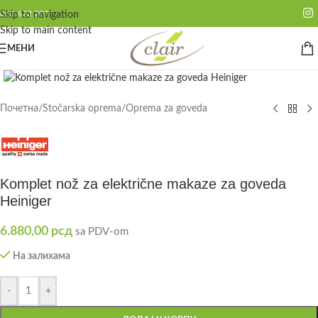
062 622 200
Skip to navigation
Skip to main content
МЕНИ
Click to enlarge
Почетна
/
Stočarska oprema
/
Oprema za goveda
Komplet nož za električne makaze za goveda
Heiniger
6.880,00
рсд
sa PDV-om
На залихама
-
+