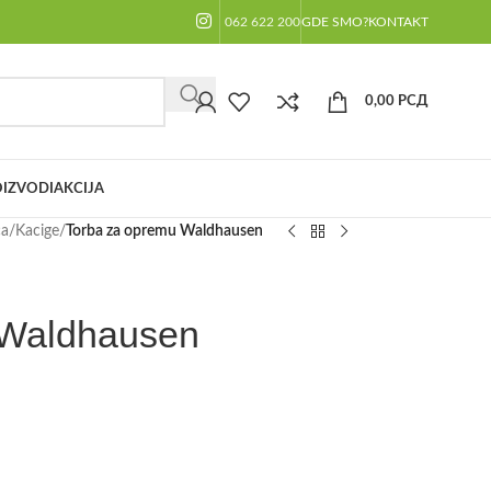
062 622 200
GDE SMO?
KONTAKT
0,00
РСД
IZVODI
AKCIJA
ča
/
Kacige
/
Torba za opremu Waldhausen
 Waldhausen