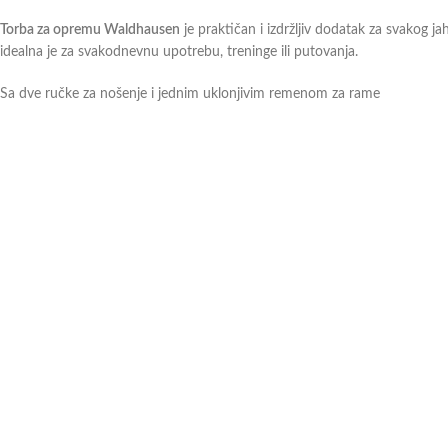
Torba za opremu Waldhausen
je praktičan i izdržljiv dodatak za svakog j
idealna je za svakodnevnu upotrebu, treninge ili putovanja.
Sa dve ručke za nošenje i jednim uklonjivim remenom za rame
Sa patentnim zatvaračem
Sa oblikovačem osnove
Od robusne spoljašnje tkanine od 600 denijera
Dimenzije: približno 57 cm x 30 cm x 40 cm
Boja: plava
Veliki glavni prostor omogućava lako pakovanje jahaće opreme, dok dodat
čak i uz svakodnevnu upotrebu. Ako tražite pouzdanu torbu koja će Vam ol
Ukoliko imate dodatna pitanja ili nejasnoće, slobodno
kontaktirajte
naše pr