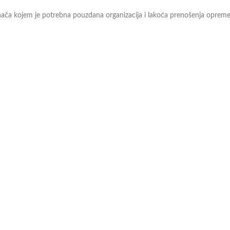
ahača kojem je potrebna pouzdana organizacija i lakoća prenošenja opreme. 
ne ručke i remen omogućavaju nošenje torbe u ruci ili preko ramena. Tkani
akšati organizaciju i transport opreme – ovo je rešenje koje funkcioniše
odavce, a oni će Vam profesionalnim savetom pomoći pri odabiru. Više mož