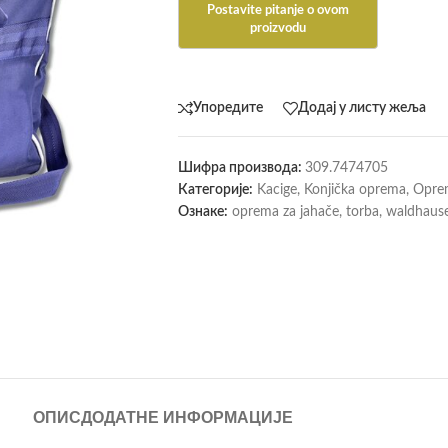
Упоредите
Додај у листу жеља
Шифра производа:
309.7474705
Категорије:
Kacige
,
Konjička oprema
,
Oprem
Ознаке:
oprema za jahače
,
torba
,
waldhaus
ОПИС
ДОДАТНЕ ИНФОРМАЦИЈЕ