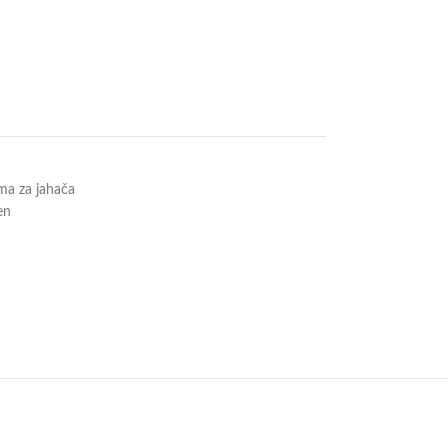
a za jahača
en