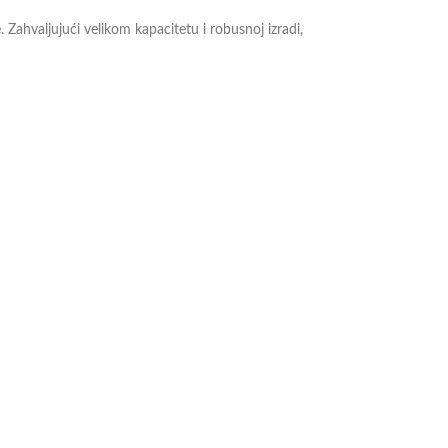
Zahvaljujući velikom kapacitetu i robusnoj izradi,
na visoke izdržljivosti garantuje dug vek trajanja,
.
ete pogledati i na
linku
.