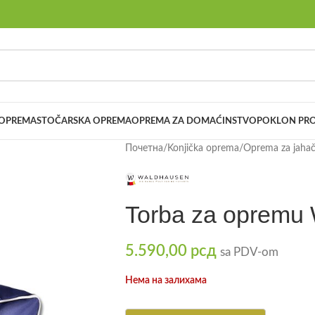
 OPREMA
STOČARSKA OPREMA
OPREMA ZA DOMAĆINSTVO
POKLON PRO
Почетна
/
Konjička oprema
/
Oprema za jaha
Torba za opremu
5.590,00
рсд
sa PDV-om
Нема на залихама