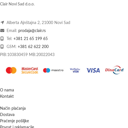
Clair Novi Sad d.o.o
.
Alberta Ajnštajna 2, 21000 Novi Sad
Email:
prodaja@clair.rs
Tel:
+381 21 65 199 65
GSM:
+381 62 622 200
PIB:103830459 MB:20022043
O nama
Kontakt
Način plaćanja
Dostava
Praćenje pošiljke
Povrat i reklamacije