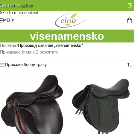
062 622 200
Skip to navigation
Skip to main content
МЕНИ
visenamensko
Почетна
/
Производ oзначен „visenamensko“
Приказано је свих 2 резултата
Прикажи бочну траку