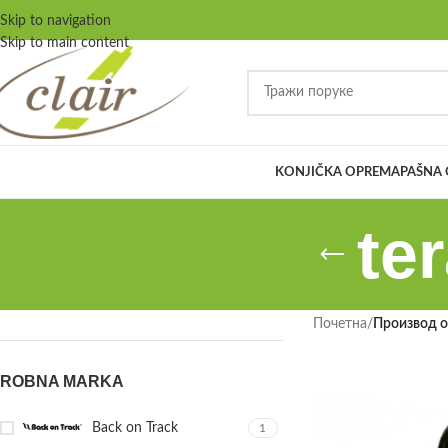
Skip to navigation
Skip to main content
KONJIČKA OPREMA
PAŠNA
te
Почетна
/
Производ oз
ROBNA MARKA
Back on Track
1