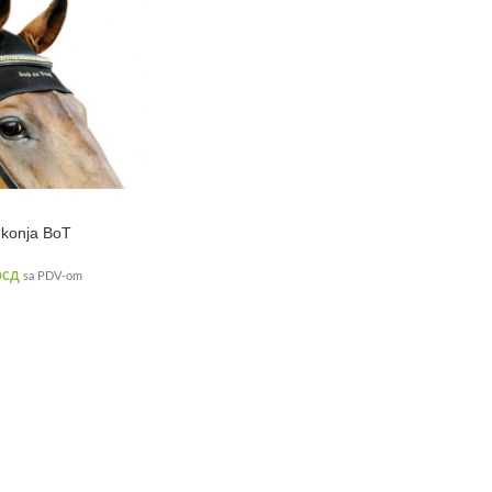
 konja BoT
рсд
sa PDV-om