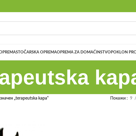
 OPREMA
STOČARSKA OPREMA
OPREMA ZA DOMAĆINSTVO
POKLON PRO
rapeutska kap
начен „terapeutska kapa“
Покажи
9