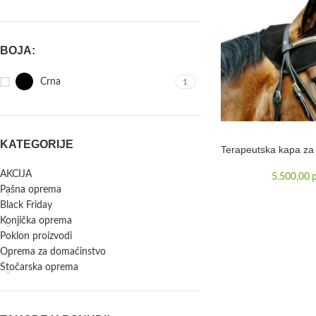
BOJA:
Crna
1
KATEGORIJE
Terapeutska kapa za
AKCIJA
5.500,00
Pašna oprema
Black Friday
Konjička oprema
Poklon proizvodi
Oprema za domaćinstvo
Stočarska oprema