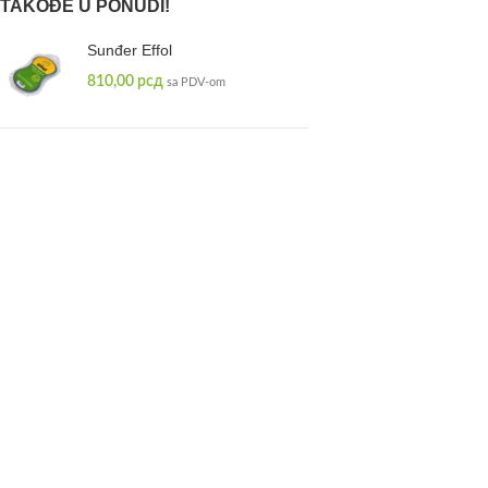
TAKOĐE U PONUDI!
Sunđer Effol
810,00
рсд
sa PDV-om
Strucomix Senior Expert 20kg
5.160,00
рсд
sa PDV-om
Magnet za oštrenje Clair
From:
1.290,00
рсд
sa PDV-om
Sedlo bareback Kiowa Norton
8.490,00
рсд
sa PDV-om
Uzengijski kaiš Norton
1.650,00
рсд
sa PDV-om
Alberta Ajnštajna