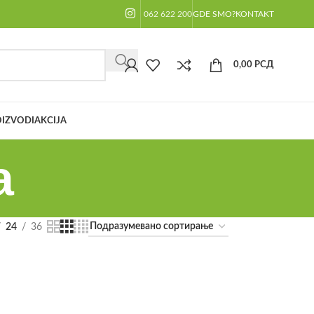
062 622 200
GDE SMO?
KONTAKT
0,00
РСД
IZVODI
AKCIJA
a
24
36