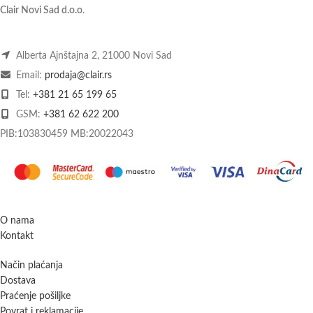
Clair Novi Sad d.o.o
.
Alberta Ajnštajna 2, 21000 Novi Sad
Email:
prodaja@clair.rs
Tel:
+381 21 65 199 65
GSM:
+381 62 622 200
PIB:103830459 MB:20022043
O nama
Kontakt
Način plaćanja
Dostava
Praćenje pošiljke
Povrat i reklamacije