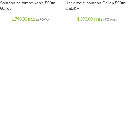
Šampon za tamne konje 500ml
Univerzalni šampon Gallop 500ml
Gallop
C&D&M
1.790,00
рсд
1.890,00
рсд
sa PDV-om
sa PDV-om