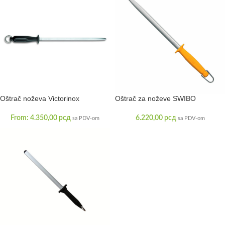
Oštrač noževa Victorinox
Oštrač za noževe SWIBO
From:
4.350,00
рсд
6.220,00
рсд
sa PDV-om
sa PDV-om