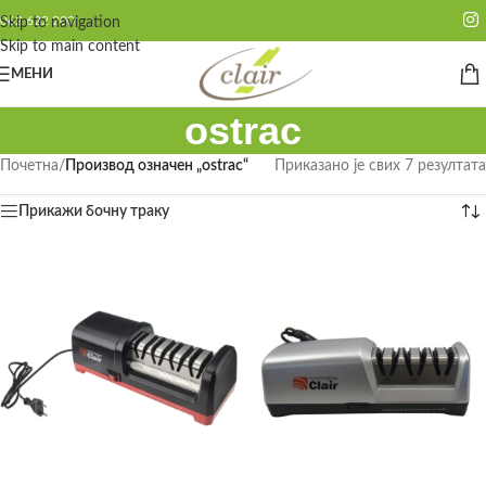
062 622 200
Skip to navigation
Skip to main content
МЕНИ
ostrac
Почетна
/
Производ oзначен „ostrac“
Приказано је свих 7 резултата
Прикажи бочну траку