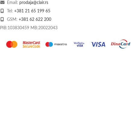
Email:
prodaja@clair.rs
Tel:
+381 21 65 199 65
GSM:
+381 62 622 200
PIB:103830459 MB:20022043
O nama
Kontakt
Način plaćanja
Dostava
Praćenje pošiljke
Povrat i reklamacije
Kolačići
Uslovi korišćenja
Izjava o privatnosti i sigurnosti podataka