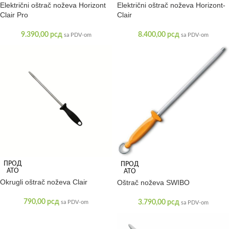
Električni oštrač noževa Horizont
Električni oštrač noževa Horizont-
Clair Pro
Clair
9.390,00
рсд
8.400,00
рсд
sa PDV-om
sa PDV-om
ПРОД
ПРОД
АТО
АТО
Okrugli oštrač noževa Clair
Oštrač noževa SWIBO
790,00
рсд
3.790,00
рсд
sa PDV-om
sa PDV-om