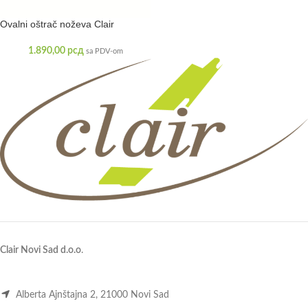
Ovalni oštrač noževa Clair
1.890,00
рсд
sa PDV-om
Clair Novi Sad d.o.o
.
Alberta Ajnštajna 2, 21000 Novi Sad