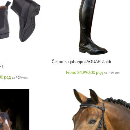
Čizme za jahanje JAGUAR Zaldi
L-T
From:
34.990,00
рсд
sa PDV-om
00
рсд
sa PDV-om