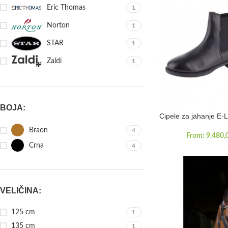
Eric Thomas
1
Norton
1
STAR
1
Zaldi
1
BOJA:
Cipele za jahanje E-
Braon
4
From:
9.480,
Crna
4
VELIČINA:
125 cm
1
135 cm
1