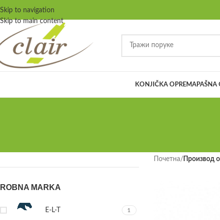
Skip to navigation
Skip to main content
KONJIČKA OPREMA
PAŠNA
Почетна
/
Производ o
ROBNA MARKA
E-L-T
1