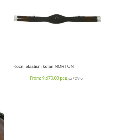
Kožni elastični kolan NORTON
From:
9.670,00
рсд
sa PDV-om