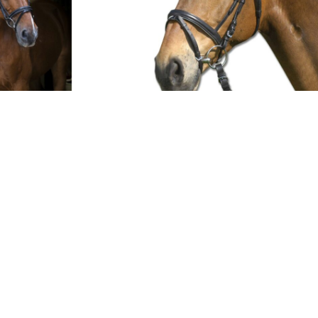
ro STRASS
Uzda Lifestyle Waldhausen
,00
рсд
From:
4.900,00
рсд
sa PDV-om
sa PDV-om