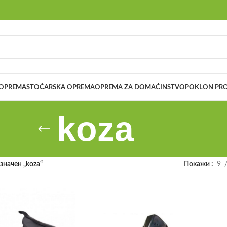
 OPREMA
STOČARSKA OPREMA
OPREMA ZA DOMAĆINSTVO
POKLON PRO
koza
значен „koza“
Покажи
9