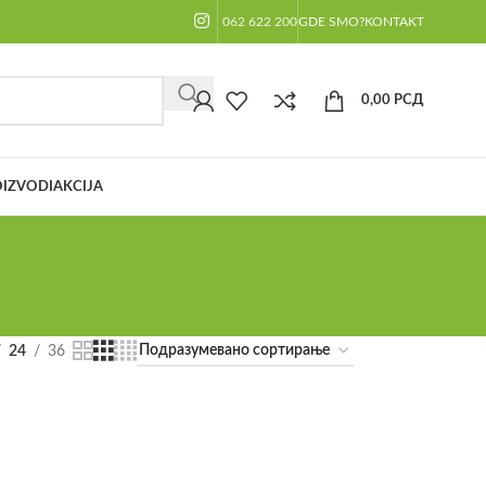
062 622 200
GDE SMO?
KONTAKT
0,00
РСД
IZVODI
AKCIJA
24
36