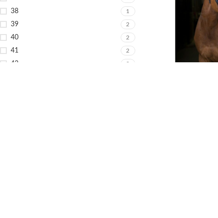
38
1
39
2
40
2
41
2
42
2
Uzda Eric Thomas P
43
2
44
2
From:
12.390
45
2
Cob
2
Full
2
Minishetty
1
Pony
1
Šetland pony
1
MATERIJAL: