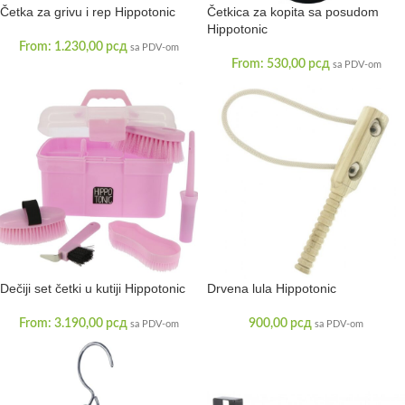
Četka za grivu i rep Hippotonic
Četkica za kopita sa posudom
Hippotonic
From:
1.230,00
рсд
sa PDV-om
From:
530,00
рсд
sa PDV-om
Dečiji set četki u kutiji Hippotonic
Drvena lula Hippotonic
From:
3.190,00
рсд
900,00
рсд
sa PDV-om
sa PDV-om