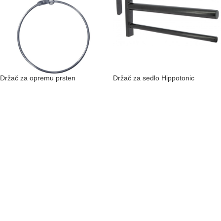
Držač za opremu prsten
Držač za sedlo Hippotonic
Hippotonic
1.970,00
рсд
sa PDV-om
200,00
рсд
sa PDV-om