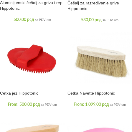
Aluminijumski češalj za grivu i rep
Češalj za razređivanje grive
Hippotonic
Hippotonic
500,00
рсд
530,00
рсд
sa PDV-om
sa PDV-om
Četka jež Hippotonic
Četka Navette Hippotonic
From:
500,00
рсд
From:
1.099,00
рсд
sa PDV-om
sa PDV-om