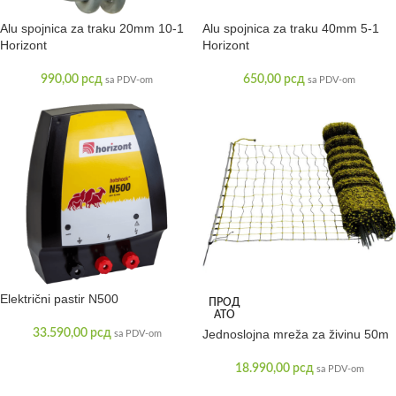
Alu spojnica za traku 20mm 10-1
Alu spojnica za traku 40mm 5-1
Horizont
Horizont
990,00
рсд
650,00
рсд
sa PDV-om
sa PDV-om
Električni pastir N500
ПРОД
АТО
33.590,00
рсд
Jednoslojna mreža za živinu 50m
sa PDV-om
18.990,00
рсд
sa PDV-om