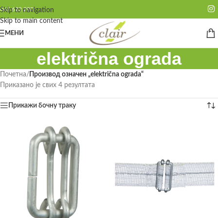
062 622 200
Skip to navigation
Skip to main content
МЕНИ
električna ograda
Почетна
/
Производ oзначен „električna ograda“
Приказано је свих 4 резултата
Прикажи бочну траку