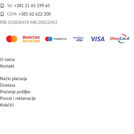
Tel:
+381 21 65 199 65
GSM:
+381 62 622 200
PIB:103830459 MB:20022043
O nama
Kontakt
Način plaćanja
Dostava
Praćenje pošiljke
Povrat i reklamacije
Kolačići
Uslovi korišćenja
Izjava o privatnosti i sigurnosti podataka
Obrazac za odustanak od ugovora