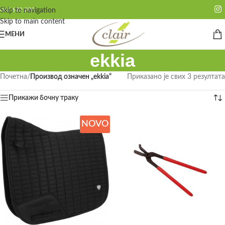
062 622 200
Skip to navigation
Skip to main content
МЕНИ
ekkia
Почетна
/
Производ oзначен „ekkia“
Приказано је свих 3 резултата
Прикажи бочну траку
NOVO