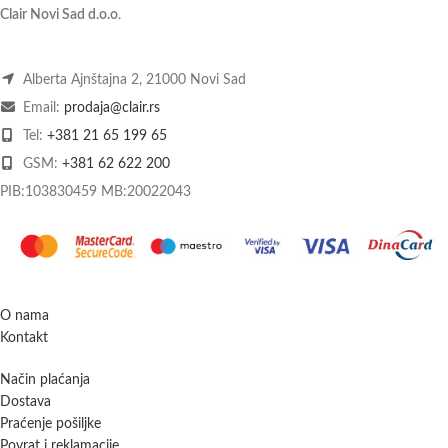
Clair Novi Sad d.o.o
.
Alberta Ajnštajna 2, 21000 Novi Sad
Email:
prodaja@clair.rs
Tel:
+381 21 65 199 65
GSM:
+381 62 622 200
PIB:103830459 MB:20022043
O nama
Kontakt
Način plaćanja
Dostava
Praćenje pošiljke
Povrat i reklamacije