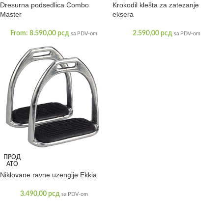
Dresurna podsedlica Combo
Krokodil klešta za zatezanje
Master
eksera
From:
8.590,00
рсд
2.590,00
рсд
sa PDV-om
sa PDV-om
ПРОД
АТО
Niklovane ravne uzengije Ekkia
3.490,00
рсд
sa PDV-om