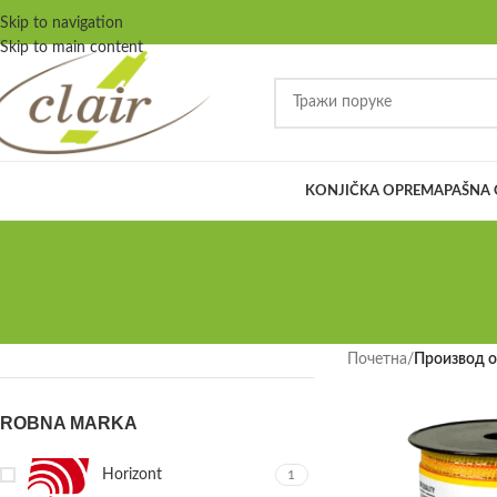
Skip to navigation
Skip to main content
KONJIČKA OPREMA
PAŠNA
Почетна
/
Производ o
ROBNA MARKA
Horizont
1