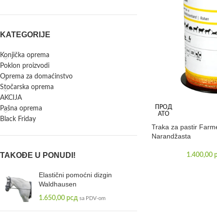
KATEGORIJE
Konjička oprema
Poklon proizvodi
Oprema za domaćinstvo
Stočarska oprema
AKCIJA
ПРОД
Pašna oprema
АТО
Black Friday
Traka za pastir Fa
Narandžasta
TAKOĐE U PONUDI!
1.400,00
Elastični pomoćni dizgin
Waldhausen
1.650,00
рсд
sa PDV-om