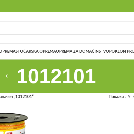
 OPREMA
STOČARSKA OPREMA
OPREMA ZA DOMAĆINSTVO
POKLON PRO
1012101
значен „1012101“
Покажи
9