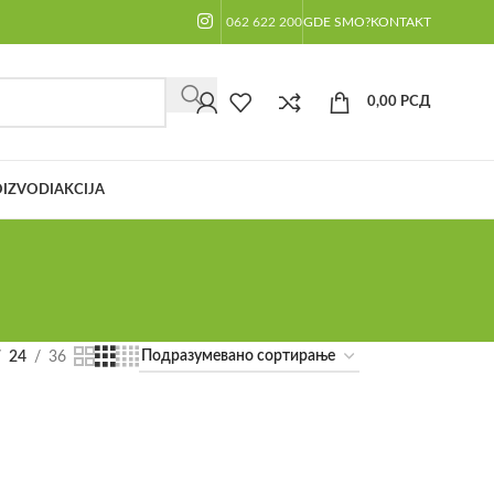
062 622 200
GDE SMO?
KONTAKT
0,00
РСД
IZVODI
AKCIJA
24
36