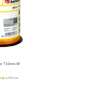
rmer T10mm-W
рсд
sa PDV-om