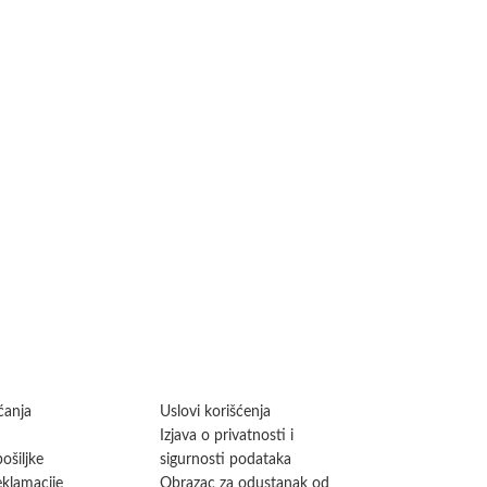
ćanja
Uslovi korišćenja
Izjava o privatnosti i
ošiljke
sigurnosti podataka
eklamacije
Obrazac za odustanak od