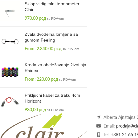
Sklopivi digitalni termometer
Clair
970,00
рсд
sa PDV-om
Žvala dvodelna lomljena sa
gumom Feeling
From:
2.840,00
рсд
sa PDV-om
Kreda za obeležavanje životinja
Raidex
From:
220,00
рсд
sa PDV-om
Priključni kabel za traku 4cm
Horizont
980,00
рсд
sa PDV-om
Alberta Ajnštajna
Email:
prodaja@cla
Tel:
+381 21 65 1