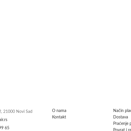
O nama
Način pla
 2, 21000 Novi Sad
Kontakt
Dostava
ir.rs
Praćenje p
99 65
Povrat i r