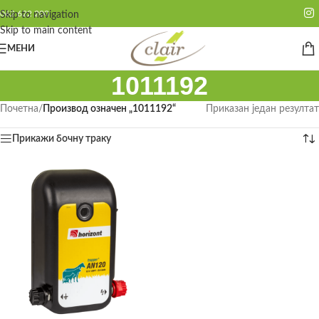
062 622 200
Skip to navigation
Skip to main content
МЕНИ
1011192
Почетна
/
Производ oзначен „1011192“
Приказан један резултат
Прикажи бочну траку