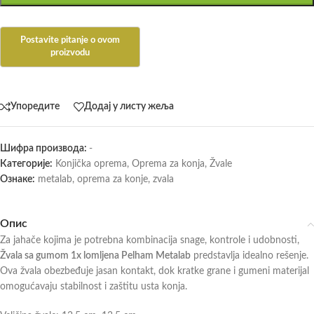
Упоредите
Додај у листу жеља
Шифра производа:
-
Категорије:
Konjička oprema
,
Oprema za konja
,
Žvale
Ознаке:
metalab
,
oprema za konje
,
zvala
Опис
Za jahače kojima je potrebna kombinacija snage, kontrole i udobnosti,
Žvala sa gumom 1x lomljena Pelham Metalab
predstavlja idealno rešenje.
Ova žvala obezbeđuje jasan kontakt, dok kratke grane i gumeni materijal
omogućavaju stabilnost i zaštitu usta konja.