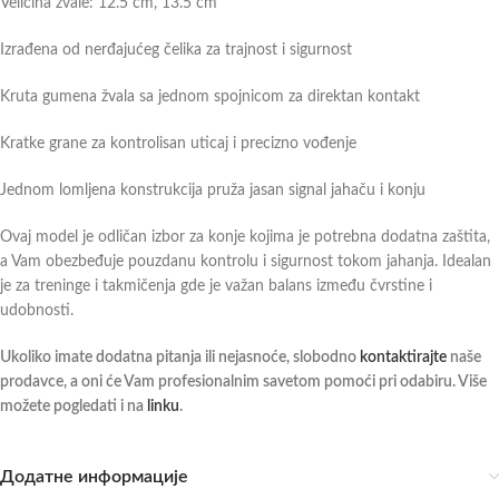
Veličina žvale: 12.5 cm, 13.5 cm
Izrađena od nerđajućeg čelika za trajnost i sigurnost
Kruta gumena žvala sa jednom spojnicom za direktan kontakt
Kratke grane za kontrolisan uticaj i precizno vođenje
Jednom lomljena konstrukcija pruža jasan signal jahaču i konju
Ovaj model je odličan izbor za konje kojima je potrebna dodatna zaštita,
a Vam obezbeđuje pouzdanu kontrolu i sigurnost tokom jahanja. Idealan
je za treninge i takmičenja gde je važan balans između čvrstine i
udobnosti.
Ukoliko imate dodatna pitanja ili nejasnoće, slobodno
kontaktirajte
naše
prodavce, a oni će Vam profesionalnim savetom pomoći pri odabiru. Više
možete pogledati i na
linku
.
Додатне информације