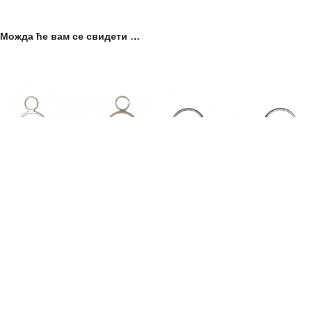
Можда ће вам се свидети …
Ravna žvala Metalab 3 Ring
Žvala 1x lomljena Magic
Twisted Metalab
From:
9.190,00
рсд
sa PDV-om
5.450,00
рсд
Ravna žvala Metalab 3 Ring
sa PDV-om
Za jahače koji traže precizan kontakt
predstavlja savršen spoj
i pouzdanu kontrolu, Žvala 1x
izdržljivosti, udobnosti i kontrole,
lomljena Magic Twisted Metalab
namenjena jahačima koji žele
predstavlja odličan izbor. Dizajnirana
pouzdanost u svakoj situaciji.