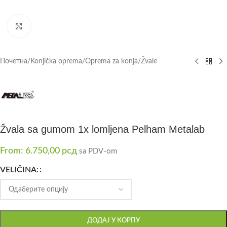
Click to enlarge
Почетна
/
Konjička oprema
/
Oprema za konja
/
Žvale
Žvala sa gumom 1x lomljena Pelham Metalab
From:
6.750,00
рсд
sa PDV-om
VELIČINA:
ДОДАЈ У КОРПУ