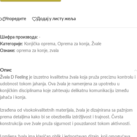
Упоредите
Додај у листу жеља
Шифра производа:
-
Категорије:
Konjička oprema
,
Oprema za konja
,
Žvale
Ознаке:
oprema za konje
,
zvala
Опис
Žvala D Feeling
je izuzetno kvalitetna žvala koja pruža preciznu kontrolu i
udobnost tokom jahanja. Ova žvala je namenjena za upotrebu u
konjičkim disciplinama koje zahtevaju delikatnu komunikaciju između
jahača i konja.
Izrađena od visokokvalitetnih materijala, žvala je dizajnirana sa pažnjom
prema detaljima kako bi se obezbedila izdržljivost i trajnost. Čvrsta
konstrukcija ove žvale pruža sigurnost i pouzdanost tokom aktivnosti.
Lomljena žvala ima klasičan oblik i jednostavan dizajn, koji omogućava