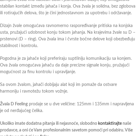
stabilan kontakt između jahača i konja. Ova žvala je solidna, bez zglobova
ili rotirajućih delova, što je čini jednostavnom za upotrebu i održavanje.
Dizajn žvale omogućava ravnomerno raspoređivanje pritiska na konjska
usta, pružajući udobnost konju tokom jahanja. Na krajevima žvale su D –
prstenovi (D – ring). Ova žvala ima i čvrste bočne delove koji obezbeđuju
stabilnost i kontrolu.
Pogodna je za jahače koji preferiraju suptilniju komunikaciju sa konjem.
Ova žvala omogućava jahaču da daje precizne signale konju, pružajući
mogućnost za finu kontrolu i upravljanje.
Sa ovom žvalom, jahači dobijaju alat koji im pomaže da ostvare
harmoniju i ravnotežu tokom vožnje.
Žvala D Feeling
prodaje se u dve veličine: 125mm i 135mm i napravljena
je od nerđajućeg čelika.
Ukoliko imate dodatna pitanja ili nejasnoće, slobodno
kontaktirajte
naše
prodavce, a oni će Vam profesionalnim savetom pomoći pri odabiru. Više