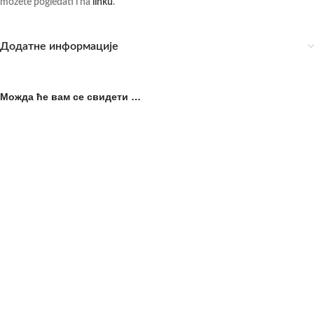
možete pogledati i na
linku
.
Додатне информације
Можда ће вам се свидети …
Žvala Satinox D Sprenger
Žvala duplo lomljena sa
rogovima WALDHAUSEN
9.480,00
рсд
sa PDV-om
From:
5.470,00
рсд
Žvala Satinox D Sprenger je
sa PDV-om
Žvala duplo lomljena sa rogovima je
dizajnirana da obezbedi optimalne
visokokvalitetna žvala za konje koja
performanse za Vašeg konja,
pruža kontrolu, udobnost i
kombinujući inovativan dizajn i
efikasnost tokom jahanja. Ova žvala
visoku kvalitetu. Savršen
je
Повезани производи
-20%
Gel za hlađenje – KONJSKA
Sprej protiv insekata – CITRUS