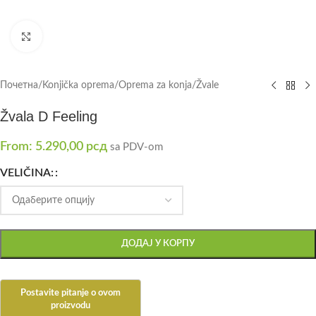
Click to enlarge
Почетна
/
Konjička oprema
/
Oprema za konja
/
Žvale
Žvala D Feeling
From:
5.290,00
рсд
sa PDV-om
VELIČINA:
ДОДАЈ У КОРПУ