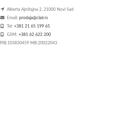
Alberta Ajnštajna 2, 21000 Novi Sad
Email:
prodaja@clair.rs
Tel:
+381 21 65 199 65
GSM:
+381 62 622 200
PIB:103830459 MB:20022043
O nama
Kontakt
Način plaćanja
Dostava
Praćenje pošiljke
Povrat i reklamacije
Kolačići