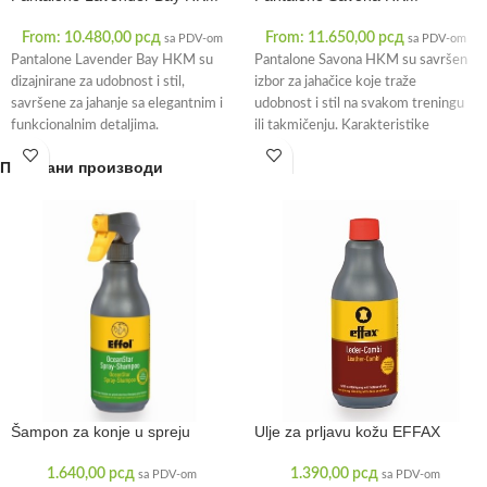
From:
10.480,00
рсд
From:
11.650,00
рсд
sa PDV-om
sa PDV-om
Pantalone Lavender Bay HKM su
Pantalone Savona HKM su savršen
dizajnirane za udobnost i stil,
izbor za jahačice koje traže
savršene za jahanje sa elegantnim i
udobnost i stil na svakom treningu
funkcionalnim detaljima.
ili takmičenju. Karakteristike
Karakteristike proizvoda:
proizvoda:
Повезани производи
Šampon za konje u spreju
Ulje za prljavu kožu EFFAX
1.640,00
рсд
1.390,00
рсд
sa PDV-om
sa PDV-om