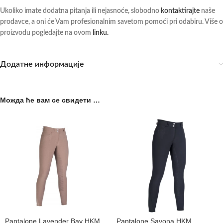
Ukoliko imate dodatna pitanja ili nejasnoće, slobodno
kontaktirajte
naše
prodavce, a oni će Vam profesionalnim savetom pomoći pri odabiru. Više o
proizvodu pogledajte na ovom
linku.
Додатне информације
Можда ће вам се свидети …
Pantalone Lavender Bay HKM
Pantalone Savona HKM