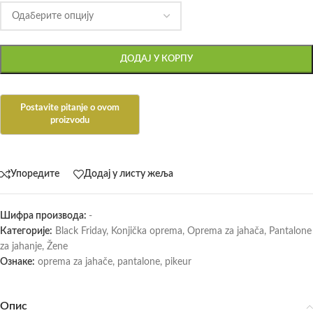
ДОДАЈ У КОРПУ
Упоредите
Додај у листу жеља
Шифра производа:
-
Категорије:
Black Friday
,
Konjička oprema
,
Oprema za jahača
,
Pantalone
za jahanje
,
Žene
Ознаке:
oprema za jahače
,
pantalone
,
pikeur
Опис