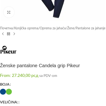
Click to enlarge
Почетна
/
Konjička oprema
/
Oprema za jahača
/
Žene
/
Pantalone za jahanje
Ženske pantalone Candela grip Pikeur
From:
27.240,00
рсд
sa PDV-om
BOJA
VELIČINA: