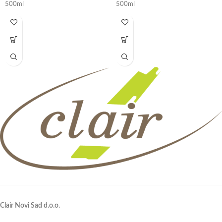
500ml
500ml
Clair Novi Sad d.o.o
.