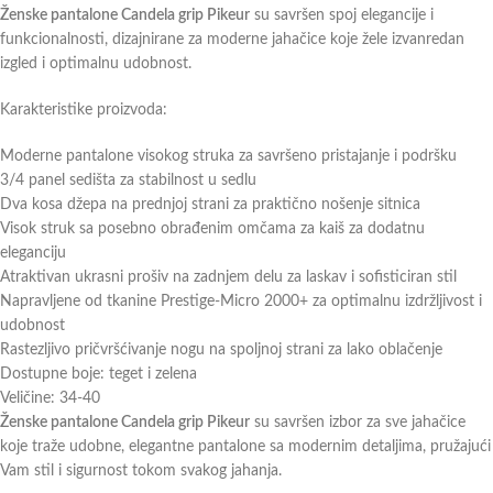
Ženske pantalone Candela grip Pikeur
su savršen spoj elegancije i
funkcionalnosti, dizajnirane za moderne jahačice koje žele izvanredan
izgled i optimalnu udobnost.
Karakteristike proizvoda:
Moderne pantalone visokog struka za savršeno pristajanje i podršku
3/4 panel sedišta za stabilnost u sedlu
Dva kosa džepa na prednjoj strani za praktično nošenje sitnica
Visok struk sa posebno obrađenim omčama za kaiš za dodatnu
eleganciju
Atraktivan ukrasni prošiv na zadnjem delu za laskav i sofisticiran stil
Napravljene od tkanine Prestige-Micro 2000+ za optimalnu izdržljivost i
udobnost
Rastezljivo pričvršćivanje nogu na spoljnoj strani za lako oblačenje
Dostupne boje: teget i zelena
Veličine: 34-40
Ženske pantalone Candela grip Pikeur
su savršen izbor za sve jahačice
koje traže udobne, elegantne pantalone sa modernim detaljima, pružajući
Vam stil i sigurnost tokom svakog jahanja.