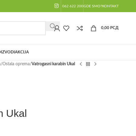
062 622 200
GDE SMO?
KONTAKT
0,00
РСД
IZVODI
AKCIJA
a
/
Ostala oprema
/
Vatrogasni karabin Ukal
n Ukal