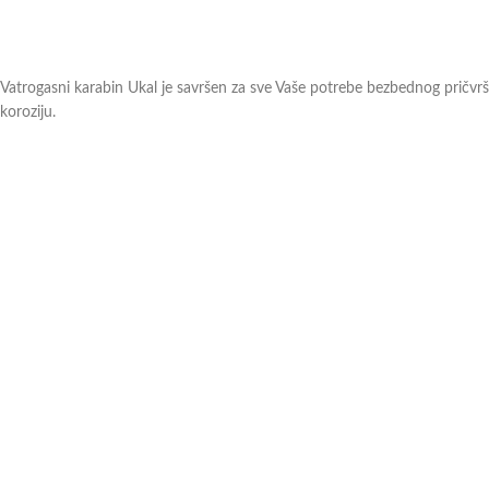
Vatrogasni karabin Ukal je savršen za sve Vaše potrebe bezbednog pričvršć
koroziju.
Dostupni su u dimenzijama 50 x 5mm, 90 x 5mm i 100 x 5mm, što ih čini 
Prodaju se u praktičnom pakovanju od 5 komada, pružajući vam sigurnos
Sa vatrogasnim karabinerima, možete biti sigurni da će svaki zadatak bit
Ukoliko imate dodatna pitanja ili nejasnoće, slobodno
kontaktirajte
naše pr
Можда ће вам се свидети …