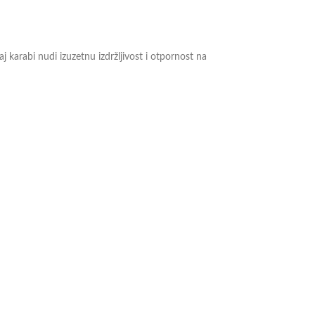
 karabi nudi izuzetnu izdržljivost i otpornost na
 pouzdanost u svim uslovima.
proizvodu pogledajte na ovom
linku.