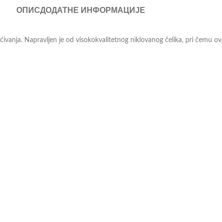
ОПИС
ДОДАТНЕ ИНФОРМАЦИЈЕ
ivanja. Napravljen je od visokokvalitetnog niklovanog čelika, pri čemu ovaj
pogodnim za različite primene. Njihova robustna konstrukcija garantuje
t i pouzdanost koju možete očekivati od vrhunskog proizvoda.
i obavljen sa maksimalnom sigurnošću i efikasnošću.
odavce, a oni će Vam profesionalnim savetom pomoći pri odabiru. Više o 