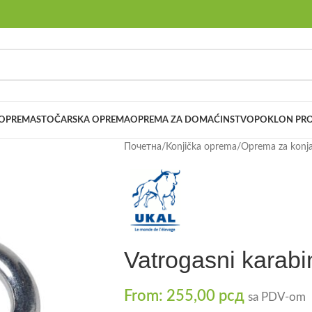
 OPREMA
STOČARSKA OPREMA
OPREMA ZA DOMAĆINSTVO
POKLON PRO
Почетна
/
Konjička oprema
/
Oprema za konj
Vatrogasni karabi
From:
255,00
рсд
sa PDV-om