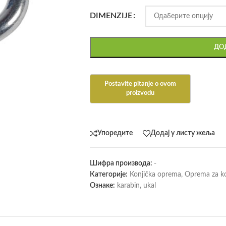
DIMENZIJE
ДОД
Упоредите
Додај у листу жеља
Шифра производа:
-
Категорије:
Konjička oprema
,
Oprema za k
Ознаке:
karabin
,
ukal