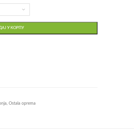
АЈ У КОРПУ
onja
,
Ostala oprema