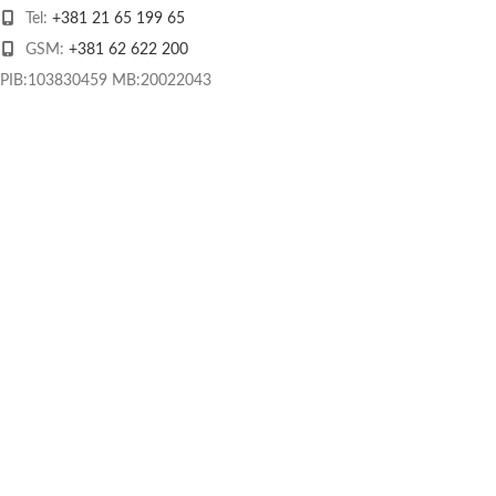
Tel:
+381 21 65 199 65
GSM:
+381 62 622 200
PIB:103830459 MB:20022043
O nama
Kontakt
Način plaćanja
Dostava
Praćenje pošiljke
Povrat i reklamacije
Kolačići
Uslovi korišćenja
Izjava o privatnosti i sigurnosti podataka
Obrazac za odustanak od ugovora