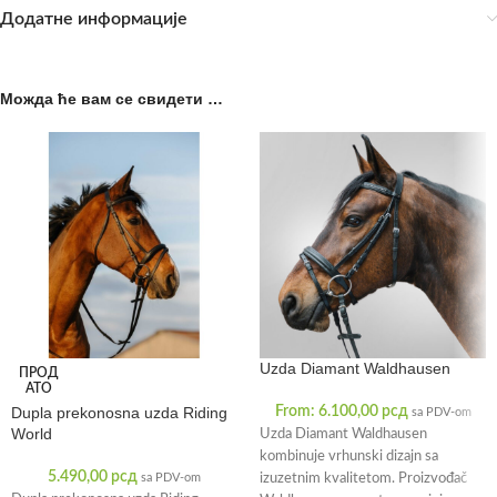
Додатне информације
Можда ће вам се свидети …
Uzda Diamant Waldhausen
ПРОД
АТО
Dupla prekonosna uzda Riding
From:
6.100,00
рсд
sa PDV-om
World
Uzda Diamant Waldhausen
kombinuje vrhunski dizajn sa
5.490,00
рсд
sa PDV-om
izuzetnim kvalitetom. Proizvođač