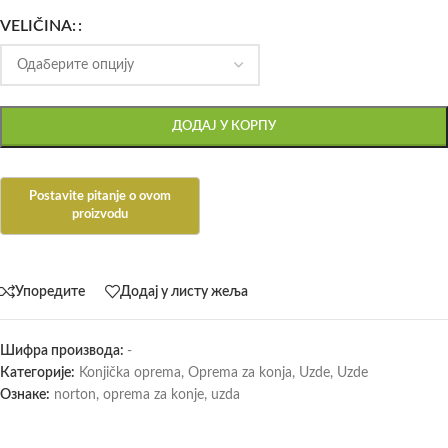
VELIČINA:
ДОДАЈ У КОРПУ
Упоредите
Додај у листу жеља
Шифра производа:
-
Категорије:
Konjička oprema
,
Oprema za konja
,
Uzde
,
Uzde
Ознаке:
norton
,
oprema za konje
,
uzda