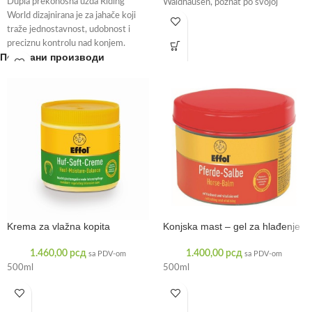
Dupla prekonosna uzda Riding
Waldhausen, poznat po svojoj
World dizajnirana je za jahače koji
posvećenosti kvalitetu, donosi Vam
traže jednostavnost, udobnost i
ovu elegantnu
preciznu kontrolu nad konjem.
Повезани производи
Izrađena je
Krema za vlažna kopita
Konjska mast – gel za hlađenje
1.460,00
рсд
1.400,00
рсд
sa PDV-om
sa PDV-om
500ml
500ml