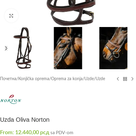
Click to enlarge
Почетна
/
Konjička oprema
/
Oprema za konja
/
Uzde
/
Uzde
Uzda Oliva Norton
From:
12.440,00
рсд
sa PDV-om