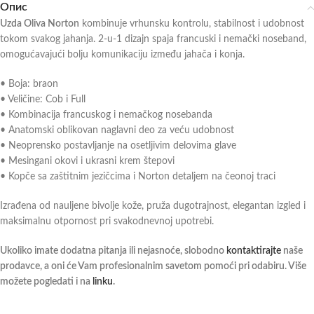
Опис
Uzda Oliva Norton
kombinuje vrhunsku kontrolu, stabilnost i udobnost
tokom svakog jahanja. 2-u-1 dizajn spaja francuski i nemački noseband,
omogućavajući bolju komunikaciju između jahača i konja.
• Boja: braon
• Veličine: Cob i Full
• Kombinacija francuskog i nemačkog nosebanda
• Anatomski oblikovan naglavni deo za veću udobnost
• Neoprensko postavljanje na osetljivim delovima glave
• Mesingani okovi i ukrasni krem štepovi
• Kopče sa zaštitnim jezičcima i Norton detaljem na čeonoj traci
Izrađena od nauljene bivolje kože, pruža dugotrajnost, elegantan izgled i
maksimalnu otpornost pri svakodnevnoj upotrebi.
Ukoliko imate dodatna pitanja ili nejasnoće, slobodno
kontaktirajte
naše
prodavce, a oni će Vam profesionalnim savetom pomoći pri odabiru. Više
možete pogledati i na
linku
.