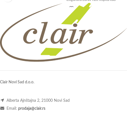
Clair Novi Sad d.o.o
.
Alberta Ajnštajna 2, 21000 Novi Sad
Email:
prodaja@clair.rs
Tel:
+381 21 65 199 65
GSM:
+381 62 622 200