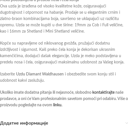
Ova uzda je izrađena od visoko kvalitetne kože, osiguravajući
dugotrajnost i otpornost na habanje. Prodaje se u elegantnim crnim i
zlatno-braon kombinacijama boja, savršeno se uklapajući uz različitu
opremu. Uzda se može kupiti u dve širine: 19mm za Cob i Full veličine,
kao i 16mm za Shetland i Mini Shetland veličine.
Kopče su napravljene od niklovanog gvožđa, pružajući dodatnu
izdržljivost i sigurnost. Kaiš preko čela konja je dekorisan ukrasnim
kamenčićima, dodajući dašak elegancije. Uzda je meko podstavljena u
predelu nosa i čela, osiguravajući maksimalnu udobnost za Vašeg konja.
Izaberite
Uzdu Diamant Waldhausen
i obezbedite svom konju stil i
udobnost kakvi zaslužuju.
Ukoliko imate dodatna pitanja ili nejasnoće, slobodno
kontaktirajte
naše
prodavce, a oni će Vam profesionalnim savetom pomoći pri odabiru. Više o
proizvodu pogledajte na ovom
linku.
Додатне информације