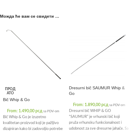
Можда ће вам се свидети …
Dresurni bič SAUMUR Whip &
ПРОД
Go
АТО
Bič Whip & Go
From:
1.890,00
рсд
sa PDV-om
From:
1.490,00
рсд
Dresurni bič WHIP & GO
sa PDV-om
“SAUMUR” je vrhunski bič koji
Bič Whip & Go je izuzetno
pruža vrhunsku funkcionalnost i
kvalitetan proizvod koji je pažljivo
udobnost za sve dresurne jahače. Sa
dizajniran kako bi zadovoljio potrebe