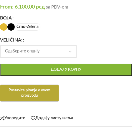
From:
6.100,00
рсд
sa PDV-om
BOJA
Crno-Zelena
VELIČINA:
ДОДАЈ У КОРПУ
Упоредите
Додај у листу жеља