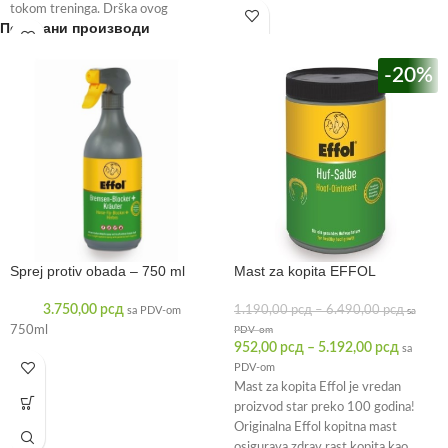
tokom treninga. Drška ovog
Повезани производи
-20%
Sprej protiv obada – 750 ml
Mast za kopita EFFOL
3.750,00
рсд
1.190,00
рсд
–
6.490,00
рсд
sa PDV-om
sa
750ml
PDV-om
952,00
рсд
–
5.192,00
рсд
sa
PDV-om
Mast za kopita Effol je vredan
proizvod star preko 100 godina!
Originalna Effol kopitna mast
osigurava zdrav rast kopita kao