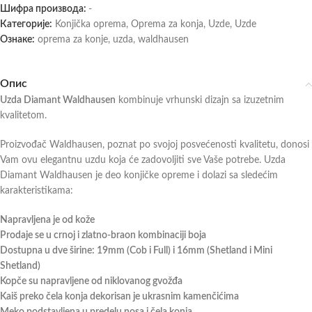
Шифра производа:
-
Категорије:
Konjička oprema
,
Oprema za konja
,
Uzde
,
Uzde
Ознаке:
oprema za konje
,
uzda
,
waldhausen
Опис
Uzda Diamant Waldhausen
kombinuje vrhunski dizajn sa izuzetnim
kvalitetom.
Proizvođač Waldhausen, poznat po svojoj posvećenosti kvalitetu, donosi
Vam ovu elegantnu uzdu koja će zadovoljiti sve Vaše potrebe. Uzda
Diamant Waldhausen je deo konjičke opreme i dolazi sa sledećim
karakteristikama:
Napravljena je od kože
Prodaje se u crnoj i zlatno-braon kombinaciji boja
Dostupna u dve širine: 19mm (Cob i Full) i 16mm (Shetland i Mini
Shetland)
Kopče su napravljene od niklovanog gvožđa
Kaiš preko čela konja dekorisan je ukrasnim kamenčićima
Meko podstavljena u predelu nosa i čela konja