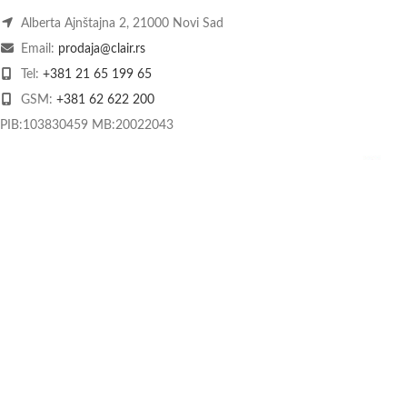
Alberta Ajnštajna 2, 21000 Novi Sad
Email:
prodaja@clair.rs
Tel:
+381 21 65 199 65
GSM:
+381 62 622 200
PIB:103830459 MB:20022043
O nama
Kontakt
Način plaćanja
Dostava
Praćenje pošiljke
Povrat i reklamacije
Kolačići