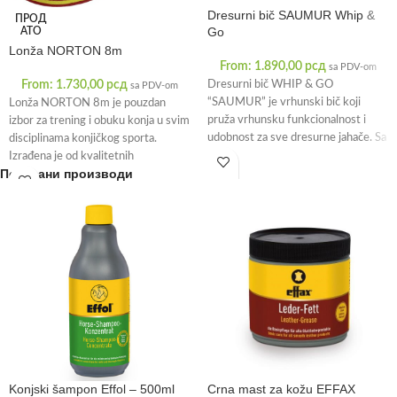
Dresurni bič SAUMUR Whip &
ПРОД
Go
АТО
Lonža NORTON 8m
From:
1.890,00
рсд
sa PDV-om
From:
1.730,00
рсд
Dresurni bič WHIP & GO
sa PDV-om
“SAUMUR” je vrhunski bič koji
Lonža NORTON 8m je pouzdan
pruža vrhunsku funkcionalnost i
izbor za trening i obuku konja u svim
udobnost za sve dresurne jahače. Sa
disciplinama konjičkog sporta.
Izrađena je od kvalitetnih
Повезани производи
Konjski šampon Effol – 500ml
Crna mast za kožu EFFAX