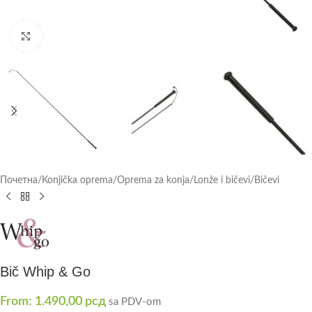
Click to enlarge
Почетна
/
Konjička oprema
/
Oprema za konja
/
Lonže i bičevi
/
Bičevi
Bič Whip & Go
From:
1.490,00
рсд
sa PDV-om