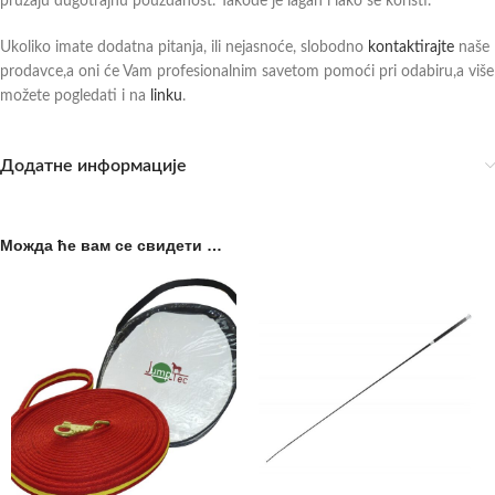
pružaju dugotrajnu pouzdanost. Takođe je lagan i lako se koristi.
Ukoliko imate dodatna pitanja, ili nejasnoće, slobodno
kontaktirajte
naše
prodavce,a oni će Vam profesionalnim savetom pomoći pri odabiru,a više
možete pogledati i na
linku
.
Додатне информације
Можда ће вам се свидети …