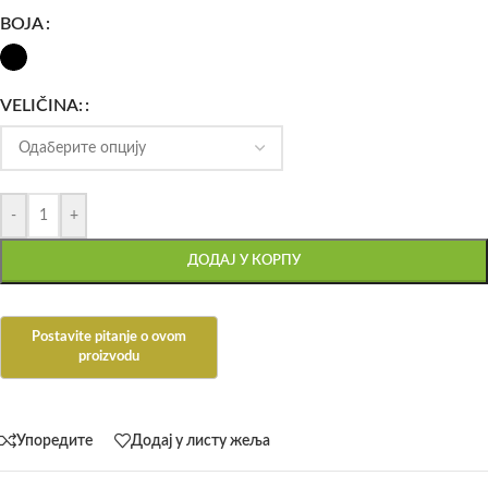
BOJA
VELIČINA:
-
+
ДОДАЈ У КОРПУ
Упоредите
Додај у листу жеља