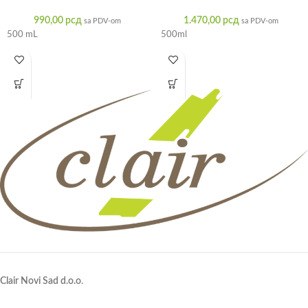
990,00
рсд
1.470,00
рсд
sa PDV-om
sa PDV-om
500 mL
500ml
Clair Novi Sad d.o.o
.