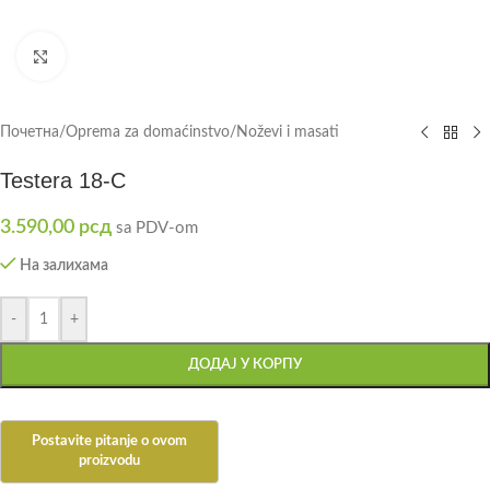
Click to enlarge
Почетна
/
Oprema za domaćinstvo
/
Noževi i masati
Testera 18-C
3.590,00
рсд
sa PDV-om
На залихама
-
+
ДОДАЈ У КОРПУ