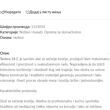
Упоредите
Додај у листу жеља
Шифра производа:
1153010
Категорије:
Noževi i masati
,
Oprema za domaćinstvo
Ознака:
testera
Опис
Testera 18-C
je savršen alat za sečenje kostiju, pružajući Vam maksimalnu
efikasnost i preciznost u svakodnevnom radu. Napravljena je da izdrži
intenzivno korišćenje i obezbedi dug vek trajanja, bez obzira na uslove.
Njena konstrukcija i kvalitetni materijali garantuju pouzdanost i lako
rukovanje, čineći proces obrade mesa i kostiju bržim i jednostavnijim.
Karakteristike proizvoda:
Služi za sečenje kostiju, idealna za profesionalnu i kućnu upotrebu
Izrađena od nerđajućeg čelika, otporna na koroziju i lako se održava