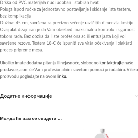
Drška od PVC materijala nudi udoban i stabilan hvat
Poluga ispod ručke za jednostavno postavljanje i skidanje lista testere,
bez komplikacija
Dužina: 45 cm, savršena za precizno sečenje različitih dimenzija kostiju
Ovaj alat dizajniran je da Vam obezbedi maksimalnu kontrolu i sigurnost
tokom rada. Bez obzira da li ste profesionalac ili entuzijasta koji voli
savršene rezove, Testera 18-C će ispuniti sva Vaša očekivanja i olakšati
proces pripreme mesa.
Ukoliko imate dodatna pitanja ili nejasnoće, slobodno
kontaktirajte
naše
prodavce, a oni će Vam profesionalnim savetom pomoći pri odabiru. Više o
proizvodu pogledajte na ovom
linku.
Додатне информације
Можда ће вам се свидети …