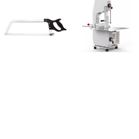
Ručna testera za kosti 40-55cm
1500 W
From:
6.780,00
рсд
Električna testera za kosti – List
sa PDV-om
Ručna testera za kosti 40-55cm
99.200,00
рсд
proizvođača Lonatini je savršen alat
sa PDV-om
za profesionalnu i kućnu upotrebu.
Električna testera za kosti – List
Nudi efikasnost i preciznost pri
dizajnirana je za profesionalnu
upotrebu u mesarskim radionicama,
restoranima i prehrambenoj
Повезани производи
industriji. Ovaj uređaj
ПРОД
1200W
АТО