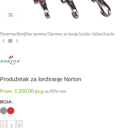
Click to enlarge
Почетна
/
Konjička oprema
/
Oprema za konja
/
Lonže i bičevi
/
Lonže
Produžetak za lonžiranje Norton
From:
1.200,00
рсд
sa PDV-om
BOJA
-
+