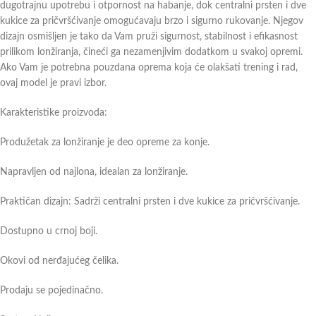
dugotrajnu upotrebu i otpornost na habanje, dok centralni prsten i dve
kukice za pričvršćivanje omogućavaju brzo i sigurno rukovanje. Njegov
dizajn osmišljen je tako da Vam pruži sigurnost, stabilnost i efikasnost
prilikom lonžiranja, čineći ga nezamenjivim dodatkom u svakoj opremi.
Ako Vam je potrebna pouzdana oprema koja će olakšati trening i rad,
ovaj model je pravi izbor.
Karakteristike proizvoda:
Produžetak za lonžiranje je deo opreme za konje.
Napravljen od najlona, idealan za lonžiranje.
Praktičan dizajn: Sadrži centralni prsten i dve kukice za pričvršćivanje.
Dostupno u crnoj boji.
Okovi od nerđajućeg čelika.
Prodaju se pojedinačno.