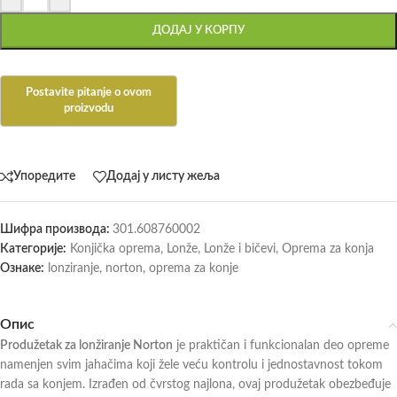
ДОДАЈ У КОРПУ
Упоредите
Додај у листу жеља
Шифра производа:
301.608760002
Категорије:
Konjička oprema
,
Lonže
,
Lonže i bičevi
,
Oprema za konja
Ознаке:
lonziranje
,
norton
,
oprema za konje
Опис
Produžetak za lonžiranje Norton
je praktičan i funkcionalan deo opreme
namenjen svim jahačima koji žele veću kontrolu i jednostavnost tokom
rada sa konjem. Izrađen od čvrstog najlona, ovaj produžetak obezbeđuje