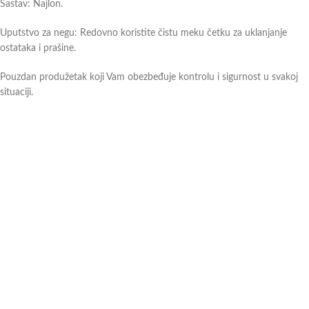
Sastav: Najlon.
Uputstvo za negu: Redovno koristite čistu meku četku za uklanjanje
ostataka i prašine.
Pouzdan produžetak koji Vam obezbeđuje kontrolu i sigurnost u svakoj
situaciji.
Ukoliko imate dodatna pitanja ili nejasnoće, slobodno
kontaktirajte
naše
prodavce, a oni će Vam profesionalnim savetom pomoći pri odabiru. Više
možete pogledati i na
linku
.
Додатне информације
Можда ће вам се свидети …
Kolan za lonžiranje Norton –
ПРОД
Teget-Tirkizna
АТО