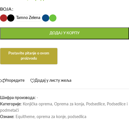
BOJA
Tamno Zelena
ДОДАЈ У КОРПУ
Упоредите
Додај у листу жеља
Шифра производа:
-
Категорије:
Konjička oprema
,
Oprema za konja
,
Podsedlice
,
Podsedlice i
podmetači
Ознаке:
Equitheme
,
oprema za konje
,
podsedlica