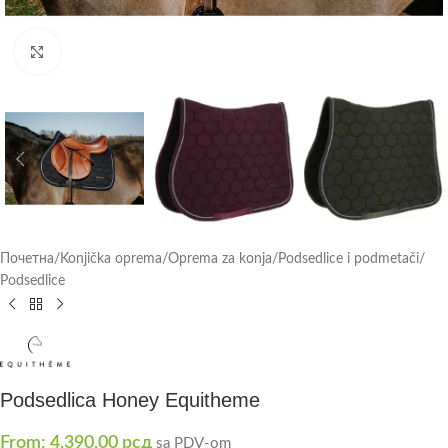
Click to enlarge
Почетна
/
Konjička oprema
/
Oprema za konja
/
Podsedlice i podmetači
/
Podsedlice
Podsedlica Honey Equitheme
From:
4.390,00
рсд
sa PDV-om