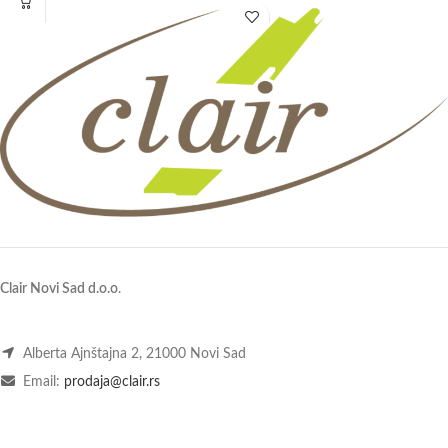
sa poklopcem specijalnog
Clair Novi Sad d.o.o
.
Alberta Ajnštajna 2, 21000 Novi Sad
Email:
prodaja@clair.rs
Tel:
+381 21 65 199 65
GSM:
+381 62 622 200