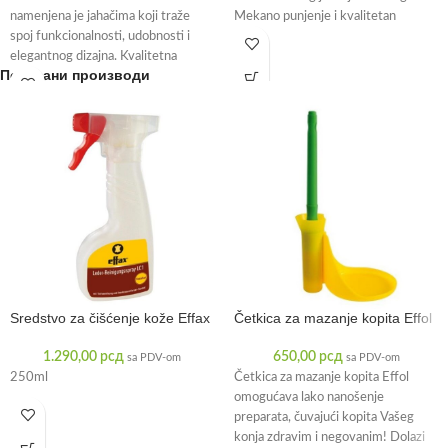
namenjena je jahačima koji traže
Mekano punjenje i kvalitetan
spoj funkcionalnosti, udobnosti i
pamučni materijal omogućavaju
elegantnog dizajna. Kvalitetna
prijatan
Повезани производи
podloga sa punjenjem obezbeđuje
ravnomernu
Sredstvo za čišćenje kože Effax
Četkica za mazanje kopita Effol
1.290,00
рсд
650,00
рсд
sa PDV-om
sa PDV-om
250ml
Četkica za mazanje kopita Effol
omogućava lako nanošenje
preparata, čuvajući kopita Vašeg
konja zdravim i negovanim! Dolazi