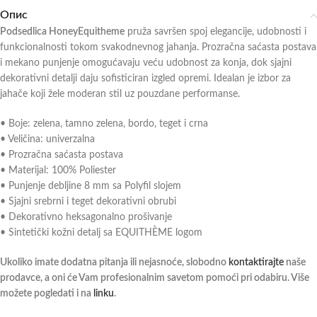
Опис
Podsedlica HoneyEquitheme
pruža savršen spoj elegancije, udobnosti i
funkcionalnosti tokom svakodnevnog jahanja. Prozračna saćasta postava
i mekano punjenje omogućavaju veću udobnost za konja, dok sjajni
dekorativni detalji daju sofisticiran izgled opremi. Idealan je izbor za
jahače koji žele moderan stil uz pouzdane performanse.
• Boje: zelena, tamno zelena, bordo, teget i crna
• Veličina: univerzalna
• Prozračna saćasta postava
• Materijal: 100% Poliester
• Punjenje debljine 8 mm sa Polyfil slojem
• Sjajni srebrni i teget dekorativni obrubi
• Dekorativno heksagonalno prošivanje
• Sintetički kožni detalj sa EQUITHÈME logom
Ukoliko imate dodatna pitanja ili nejasnoće, slobodno
kontaktirajte
naše
prodavce, a oni će Vam profesionalnim savetom pomoći pri odabiru. Više
možete pogledati i na
linku
.