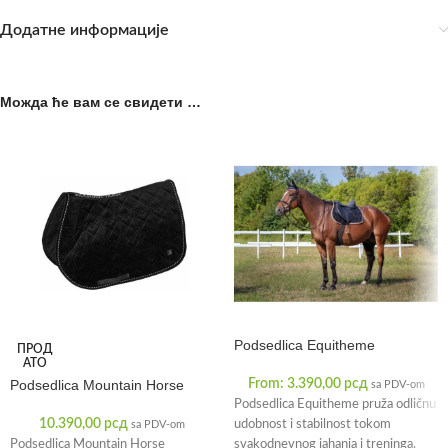
Додатне информације
Можда ће вам се свидети …
Podsedlica Equitheme
ПРОД
АТО
Podsedlica Mountain Horse
From:
3.390,00
рсд
sa PDV-om
Podsedlica Equitheme pruža odličnu
10.390,00
рсд
udobnost i stabilnost tokom
sa PDV-om
Podsedlica Mountain Horse
svakodnevnog jahanja i treninga.