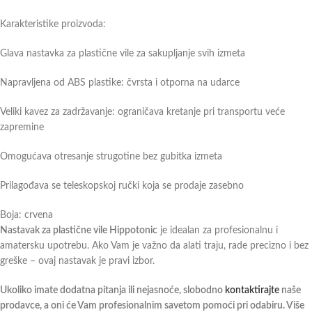
Karakteristike proizvoda:
Glava nastavka za plastične vile za sakupljanje svih izmeta
Napravljena od ABS plastike: čvrsta i otporna na udarce
Veliki kavez za zadržavanje: ograničava kretanje pri transportu veće
zapremine
Omogućava otresanje strugotine bez gubitka izmeta
Prilagođava se teleskopskoj ručki koja se prodaje zasebno
Boja: crvena
Nastavak za plastične vile Hippotonic
je idealan za profesionalnu i
amatersku upotrebu. Ako Vam je važno da alati traju, rade precizno i bez
greške – ovaj nastavak je pravi izbor.
Ukoliko imate dodatna pitanja ili nejasnoće, slobodno
kontaktirajte
naše
prodavce, a oni će Vam profesionalnim savetom pomoći pri odabiru. Više