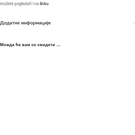
možete pogledati i na
linku
.
Додатне информације
Можда ће вам се свидети …
Fleksibilna posuda
Držaljica za duboke vile – ALU
HIPPOTONIC
1.290,00
рсд
sa PDV-om