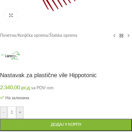
Click to enlarge
Почетна
/
Konjička oprema
/
Štalska oprema
Nastavak za plastične vile Hippotonic
2.340,00
рсд
sa PDV-om
На залихама
-
+
ДОДАЈ У КОРПУ