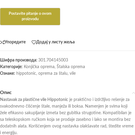
Упоредите
Додај у листу жеља
Шифра производа:
301.704145003
Категорије:
Konjička oprema
,
Štalska oprema
Ознаке:
hippotonic
,
oprema za štalu
,
vile
Опис
Nastavak za plastične vile Hippotonic
je praktično i izdržljivo rešenje za
svakodnevno čišćenje štale, manježa ili boksa. Namenjen je svima koji
žele efikasno sakupljanje izmeta bez gubitka strugotine. Kompatibilan je
sa teleskopskom ručkom koja se prodaje zasebno i lako se montira bez
dodatnih alata. Korišćenjem ovog nastavka olakšavate rad, štedite vreme
i energiju.