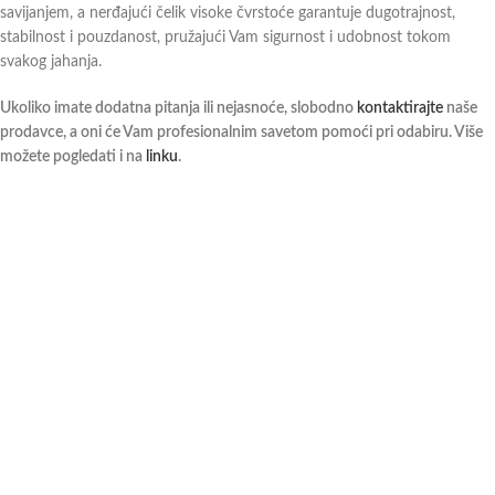
savijanjem, a nerđajući čelik visoke čvrstoće garantuje dugotrajnost,
stabilnost i pouzdanost, pružajući Vam sigurnost i udobnost tokom
svakog jahanja.
Ukoliko imate dodatna pitanja ili nejasnoće, slobodno
kontaktirajte
naše
prodavce, a oni će Vam profesionalnim savetom pomoći pri odabiru. Više
možete pogledati i na
linku
.
Додатне информације
Можда ће вам се свидети …
Mamuze UltraFit kugla
Zaobljene Ultra fit grip mamuze
Sprenger
Sprenger
6.090,00
рсд
7.890,00
рсд
sa PDV-om
sa PDV-om
Mamuze UltraFit kugla Sprenger
Zaobljene Ultra fit grip mamuze
namenjene su jahačima koji žele
Sprenger osmišljene su za jahače