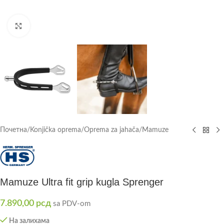
Click to enlarge
Почетна
/
Konjička oprema
/
Oprema za jahača
/
Mamuze
Mamuze Ultra fit grip kugla Sprenger
7.890,00
рсд
sa PDV-om
На залихама