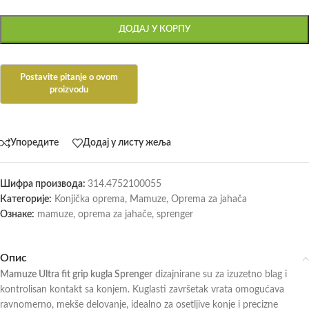
ДОДАЈ У КОРПУ
Упоредите
Додај у листу жеља
Шифра производа:
314.4752100055
Категорије:
Konjička oprema
,
Mamuze
,
Oprema za jahača
Ознаке:
mamuze
,
oprema za jahače
,
sprenger
Опис
Mamuze Ultra fit grip kugla Sprenger
dizajnirane su za izuzetno blag i
kontrolisan kontakt sa konjem. Kuglasti završetak vrata omogućava
ravnomerno, mekše delovanje, idealno za osetljive konje i precizne