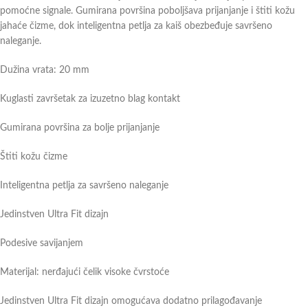
pomoćne signale. Gumirana površina poboljšava prijanjanje i štiti kožu
jahaće čizme, dok inteligentna petlja za kaiš obezbeđuje savršeno
naleganje.
Dužina vrata: 20 mm
Kuglasti završetak za izuzetno blag kontakt
Gumirana površina za bolje prijanjanje
Štiti kožu čizme
Inteligentna petlja za savršeno naleganje
Jedinstven Ultra Fit dizajn
Podesive savijanjem
Materijal: nerđajući čelik visoke čvrstoće
Jedinstven Ultra Fit dizajn omogućava dodatno prilagođavanje