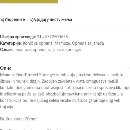
Упоредите
Додај у листу жеља
Шифра производа:
314.4772500655
Категорије:
Konjička oprema
,
Mamuze
,
Oprema za jahača
Ознаке:
mamuze
,
oprema za jahače
,
sprenger
Опис
Mamuze BootProtect Sprenger
kombinuju precizno delovanje, zaštitu
čizme i vrhunski dizajn. Zaobljen završetak vrata omogućava mekši
kontakt, dok gumirana unutrašnjost štiti jahaću čizmu i sprečava klizanje.
Inteligentna petlja za kaiš obezbeđuje savršeno prijanjanje uz čizmu, a
konstrukcija od nerđajućeg čelika visoke čvrstoće garantuje dug vek
trajanja.
Dužina vrata: 30 mm