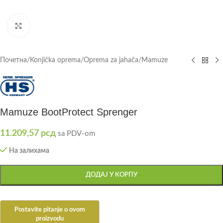
Click to enlarge
Почетна
/
Konjička oprema
/
Oprema za jahača
/
Mamuze
Mamuze BootProtect Sprenger
11.209,57
рсд
sa PDV-om
На залихама
ДОДАЈ У КОРПУ