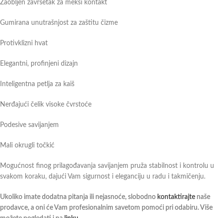
Zaobljen završetak za mekši kontakt
Gumirana unutrašnjost za zaštitu čizme
Protivklizni hvat
Elegantni, profinjeni dizajn
Inteligentna petlja za kaiš
Nerđajući čelik visoke čvrstoće
Podesive savijanjem
Mali okrugli točkić
Mogućnost finog prilagođavanja savijanjem pruža stabilnost i kontrolu u
svakom koraku, dajući Vam sigurnost i eleganciju u radu i takmičenju.
Ukoliko imate dodatna pitanja ili nejasnoće, slobodno
kontaktirajte
naše
prodavce, a oni će Vam profesionalnim savetom pomoći pri odabiru. Više