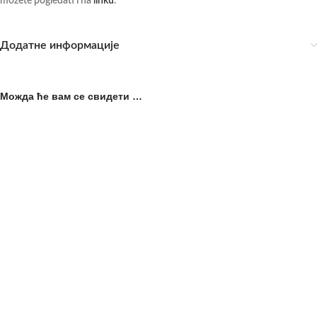
možete pogledati i na
linku
.
Додатне информације
Можда ће вам се свидети …
Mamuze sa tri zuba Ukal
ПРОД
АТО
Kožni kaiš za mamuze
3.490,00
рсд
sa PDV-om
Sprenger
Mamuze sa tri zuba Ukal su