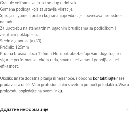
Granule volframa za izuzetno dug radni vek.
Gumena podloga koja zaustavlja vibracije.
Specijalni gumeni prsten koji smanjuje vibracije i povećava bezbednost
na radu.
Za upotrebu na standardnim ugaonim brusilicama sa podloškom i
zaštitnim poklopcem.
Srednja granulacija (30).
Prečnik: 125mm
Krupna brusna ploča 125mm Horizont obezbeđuje Vam dugotrajne i
sigurne performanse tokom rada, smanjujući zamor i poboljšavajući
efikasnost.
Ukoliko imate dodatna pitanja ili nejasnoće, slobodno
kontaktirajte
naše
prodavce, a oni će Vam profesionalnim savetom pomoći pri odabiru. Više o
proizvodu pogledajte na ovom
linku.
Додатне информације