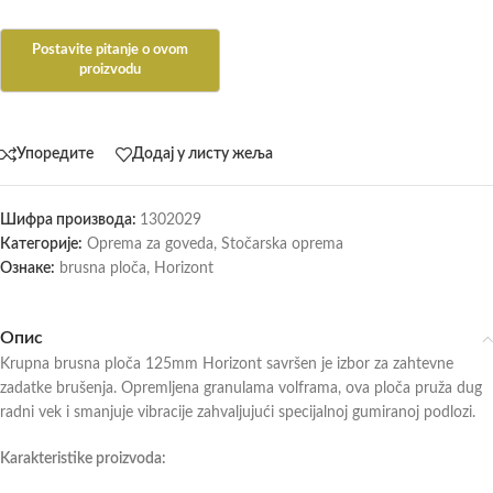
Упоредите
Додај у листу жеља
Шифра производа:
1302029
Категорије:
Oprema za goveda
,
Stočarska oprema
Ознаке:
brusna ploča
,
Horizont
Опис
Krupna brusna ploča 125mm Horizont savršen je izbor za zahtevne
zadatke brušenja. Opremljena granulama volframa, ova ploča pruža dug
radni vek i smanjuje vibracije zahvaljujući specijalnoj gumiranoj podlozi.
Karakteristike proizvoda: