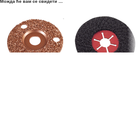
Можда ће вам се свидети …
ПРОД
ПРОД
АТО
АТО
Metalna brusna ploča za papke
Brusna ploča za papke
– GUSTA granulacija
1.020,00
рсд
sa PDV-om
1.290,00
рсд
sa PDV-om
2 kom. u pakovanju.
Komad, fi 115mm
Повезани производи