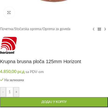
Click to enlarge
Почетна
/
Stočarska oprema
/
Oprema za goveda
Krupna brusna ploča 125mm Horizont
4.850,00
рсд
sa PDV-om
На залихама
-
+
ДОДАЈ У КОРПУ